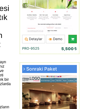
esi
tık
n
Detaylar
Demo
z
PRO-9525
5,500
ayrı
nız
Sonraki Paket
ive
eti
k bir
azlarda
zların