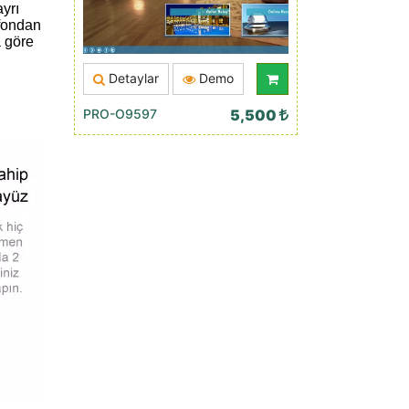
ayrı
efondan
a göre
Detaylar
Demo
PRO-O9597
5,500