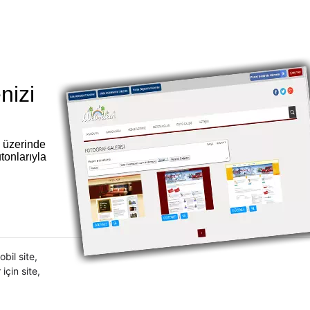
nizi
 üzerinde
tonlarıyla
bil site
,
 için site
,