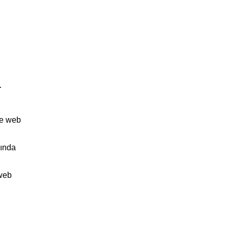
a
le web
nında
 web