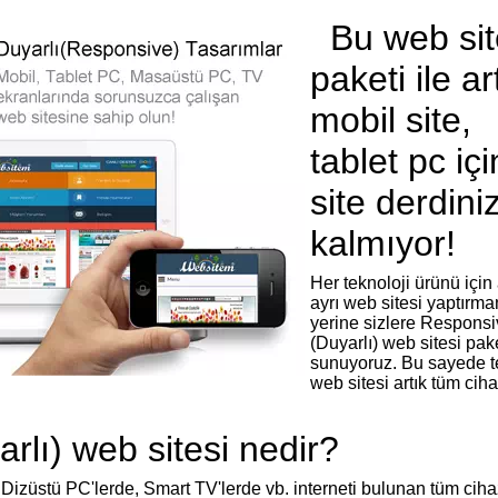
Bu web sit
paketi ile ar
mobil site,
tablet pc içi
site derdini
kalmıyor!
Her teknoloji ürünü için 
ayrı web sitesi yaptırma
yerine sizlere Respons
(Duyarlı) web sitesi pak
sunuyoruz. Bu sayede te
web sitesi artık tüm cih
lı) web sitesi nedir?
 Dizüstü PC'lerde, Smart TV'lerde vb. interneti bulunan tüm ciha