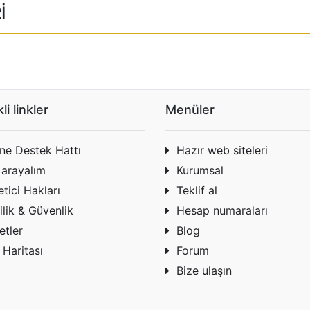
İ
li linkler
Menüler
ine Destek Hattı
Hazır web siteleri
 arayalım
Kurumsal
tici Hakları
Teklif al
ilik & Güvenlik
Hesap numaraları
etler
Blog
 Haritası
Forum
Bize ulaşın