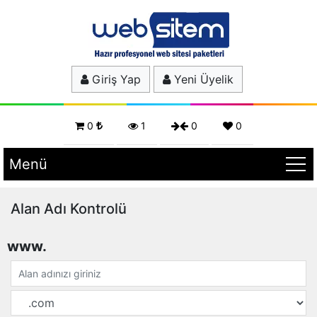
Giriş Yap
Yeni Üyelik
0
1
0
0
Menü
Alan Adı Kontrolü
www.