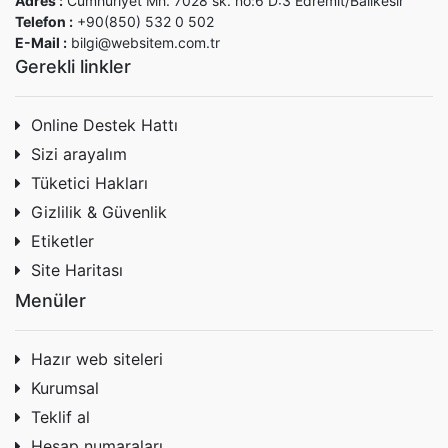
Adres :
Cumhuriyet Mh. 7028 sk. no:6 D:3 Edremit/Balıkesir
Telefon :
+90(850) 532 0 502
E-Mail :
bilgi@websitem.com.tr
Gerekli linkler
Online Destek Hattı
Sizi arayalım
Tüketici Hakları
Gizlilik & Güvenlik
Etiketler
Site Haritası
Menüler
Hazır web siteleri
Kurumsal
Teklif al
Hesap numaraları