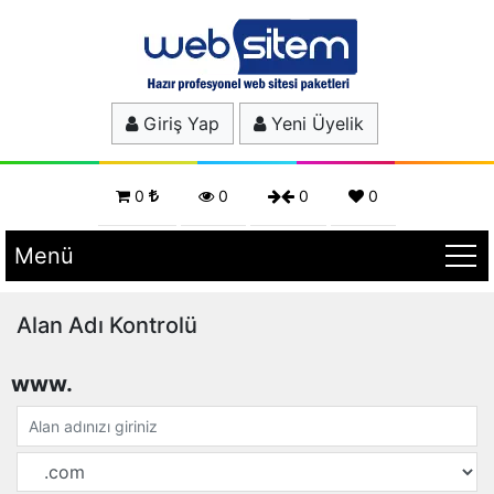
Giriş Yap
Yeni Üyelik
0
0
0
0
Menü
Alan Adı Kontrolü
www.