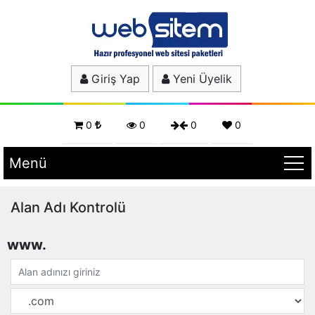
Giriş Yap
Yeni Üyelik
0
0
0
0
Menü
Alan Adı Kontrolü
www.