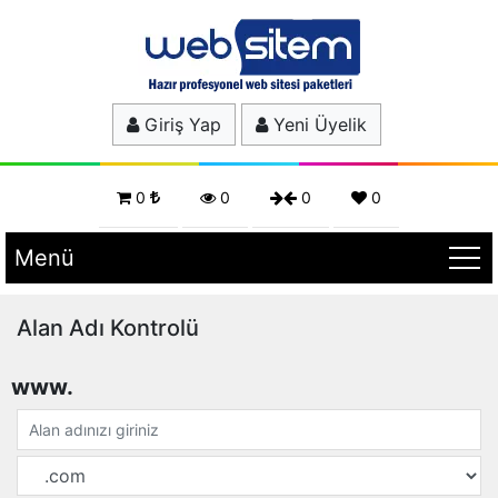
Giriş Yap
Yeni Üyelik
0
0
0
0
Menü
Alan Adı Kontrolü
www.