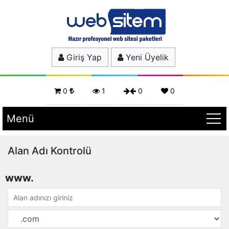
Giriş Yap
Yeni Üyelik
0
1
0
0
Menü
Alan Adı Kontrolü
www.