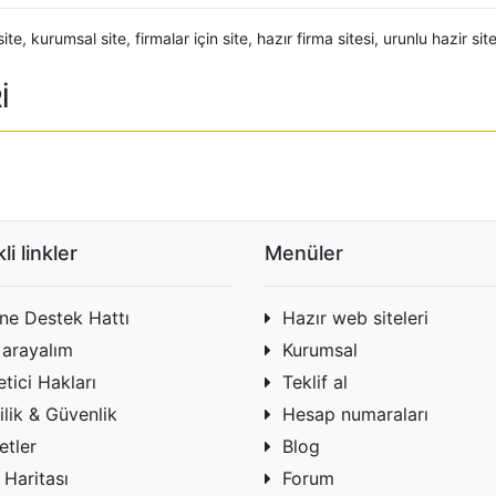
site
,
kurumsal site
,
firmalar için site
,
hazır firma sitesi
,
urunlu hazir sit
İ
li linkler
Menüler
ine Destek Hattı
Hazır web siteleri
 arayalım
Kurumsal
tici Hakları
Teklif al
ilik & Güvenlik
Hesap numaraları
etler
Blog
 Haritası
Forum