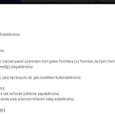
debilirsiniz.
niz.
r zaman panel üzerinden tüm gelen formlara (cv formları, iletişim forml
liği) ulaşabilirsiniz.
azı tipi boyutu vb. gibi özellikleri kullanabilirsiniz.
niz.
i tek seferde yükleme yapabilirsiniz.
nde web sitenizin hitlerini takip edebilirsiniz.
ri