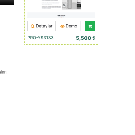
Detaylar
Demo
PRO-YS3133
5,500
arı,