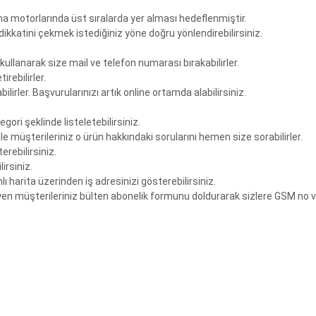
ma motorlarında üst sıralarda yer alması hedeflenmiştir.
ikkatini çekmek istediğiniz yöne doğru yönlendirebilirsiniz.
ullanarak size mail ve telefon numarası bırakabilirler.
irebilirler.
irler. Başvurularınızı artık online ortamda alabilirsiniz.
gori şeklinde listeletebilirsiniz.
 müşterileriniz o ürün hakkındaki sorularını hemen size sorabilirler.
rebilirsiniz.
irsiniz.
 harita üzerinden iş adresinizi gösterebilirsiniz.
n müşterileriniz bülten abonelik formunu doldurarak sizlere GSM no v