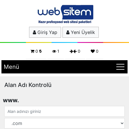
Giriş Yap
Yeni Üyelik
0
1
0
0
Menü
Alan Adı Kontrolü
www.