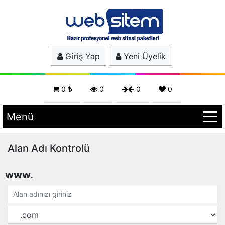
Giriş Yap
Yeni Üyelik
0
0
0
0
Menü
Alan Adı Kontrolü
www.