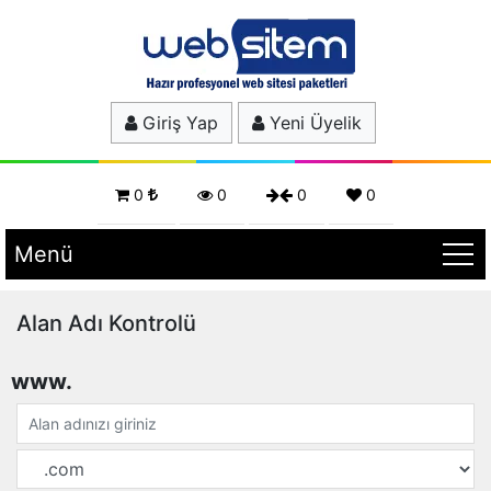
Giriş Yap
Yeni Üyelik
0
0
0
0
Menü
Alan Adı Kontrolü
www.