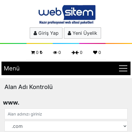
Giriş Yap
Yeni Üyelik
0
0
0
0
Menü
Alan Adı Kontrolü
www.