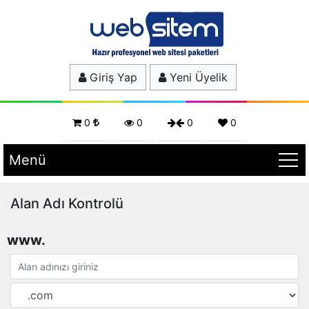
Giriş Yap
Yeni Üyelik
0
0
0
0
Menü
Alan Adı Kontrolü
www.