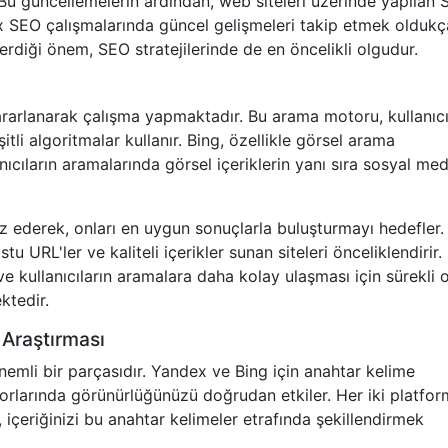
. Bu güncellemelerin ardından, web siteleri üzerinde yapılan
dex SEO çalışmalarında güncel gelişmeleri takip etmek oldukç
rdiği önem, SEO stratejilerinde de en öncelikli olgudur.
ararlanarak çalışma yapmaktadır. Bu arama motoru, kullanıcı
itli algoritmalar kullanır. Bing, özellikle görsel arama
nıcıların aramalarında görsel içeriklerin yanı sıra sosyal me
liz ederek, onları en uygun sonuçlarla buluşturmayı hedefler.
u URL'ler ve kaliteli içerikler sunan siteleri önceliklendirir.
e kullanıcıların aramalara daha kolay ulaşması için sürekli 
ktedir.
 Araştırması
emli bir parçasıdır. Yandex ve Bing için anahtar kelime
orlarında görünürlüğünüzü doğrudan etkiler. Her iki platfo
 içeriğinizi bu anahtar kelimeler etrafında şekillendirmek