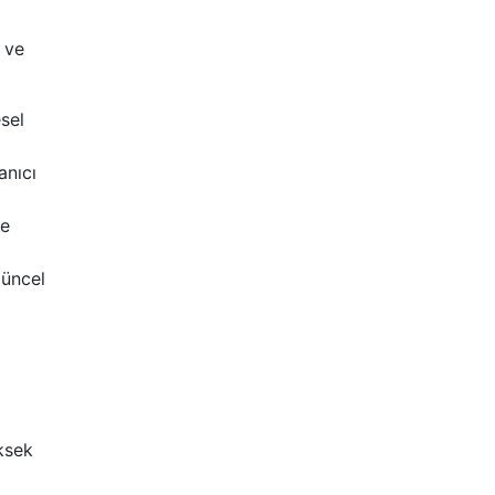
 ve
esel
anıcı
le
Güncel
üksek