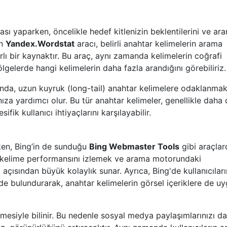
ası yaparken, öncelikle hedef kitlenizin beklentilerini ve ar
in
Yandex.Wordstat
aracı, belirli anahtar kelimelerin arama
lı bir kaynaktır. Bu araç, aynı zamanda kelimelerin coğrafi
lgelerde hangi kelimelerin daha fazla arandığını görebiliriz.
ında, uzun kuyruk (long-tail) anahtar kelimelere odaklanmak
ıza yardımcı olur. Bu tür anahtar kelimeler, genellikle daha
fik kullanıcı ihtiyaçlarını karşılayabilir.
ken, Bing’in de sunduğu
Bing Webmaster Tools
gibi araçla
r kelime performansını izlemek ve arama motorundaki
açısından büyük kolaylık sunar. Ayrıca, Bing'de kullanıcıları
e bulundurarak, anahtar kelimelerin görsel içeriklere de u
tmesiyle bilinir. Bu nedenle sosyal medya paylaşımlarınızı da