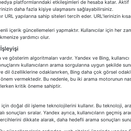
edya platformlarındaki etkileşimleri de hesaba katar. Aktif
nizin daha fazla kişiye ulaşmasını sağlayabilirsiniz.
ır URL yapılarına sahip siteleri tercih eder. URL'lerinizin kıs
enli içerik güncellemeleri yapmaktır. Kullanıcılar için her z
çekmenize yardımcı olur.
şleyişi
ve gösterim algoritmaları vardır. Yandex ve Bing, kullanıcı
uçlarını kullanıcıların arama sorgularına uygun şekilde su
ve dil özelliklerine odaklanırken, Bing daha çok görsel odakl
 önem vermektedir. Bu nedenle, bu iki arama motorunun nas
rlerken kritik öneme sahiptir.
için doğal dil işleme teknolojilerini kullanır. Bu teknoloji, a
lı sonuçları sıralar. Yandex ayrıca, kullanıcıların geçmiş ar
l tercihlerini dikkate alarak, daha hedefli arama sonuçları suna