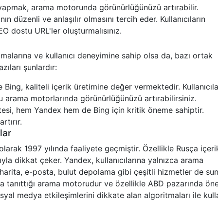
 yapmak, arama motorunda görünürlüğünüzü artırabilir.
ın düzenli ve anlaşılır olmasını tercih eder. Kullanıcıların
 SEO dostu URL'ler oluşturmalısınız.
malarına ve kullanıcı deneyimine sahip olsa da, bazı ortak
zıları şunlardır:
ng, kaliteli içerik üretimine değer vermektedir. Kullanıcıla
 bu arama motorlarında görünürlüğünüzü artırabilirsiniz.
esi, hem Yandex hem de Bing için kritik öneme sahiptir.
rtırır.
lar
rak 1997 yılında faaliyete geçmiştir. Özellikle Rusça içerik
ıyla dikkat çeker. Yandex, kullanıcılarına yalnızca arama
rita, e-posta, bulut depolama gibi çeşitli hizmetler de sun
da tanıttığı arama motorudur ve özellikle ABD pazarında ön
syal medya etkileşimlerini dikkate alan algoritmaları ile kull