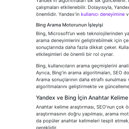
Yandex'in algoritmaları sık sık güncellenir
çalışmaları etkilenebilir. Dolayısıyla, Yan
önemlidir. Yandex'in
kullanıcı deneyimine
ve
Bing Arama Motorunun İşleyişi
Bing, Microsoft’un web teknolojilerinden y
arama deneyimlerini geliştirebilmek için çeş
sonuçlarında daha fazla dikkat çeker. Kulla
etkileşimleri de önemli bir rol oynar.
Bing, kullanıcıların arama geçmişlerini ana
Ayrıca, Bing'in arama algoritmaları, SEO dost
Arama sonuçlarının daha etraflı sunulması v
algoritmalarını geliştirmekte ve güncelleme
Yandex ve Bing İçin Anahtar Kelime
Anahtar kelime araştırması, SEO'nun çok ön
araştırmasının doğru yapılması, arama mot
da popüler anahtar kelimeleri tespit etmek,
gereklidir.