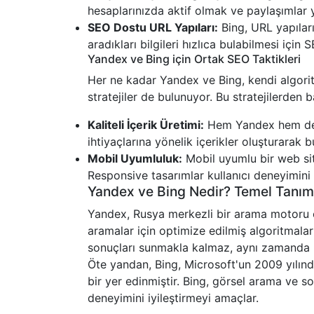
hesaplarınızda aktif olmak ve paylaşımlar
SEO Dostu URL Yapıları:
Bing, URL yapıların
aradıkları bilgileri hızlıca bulabilmesi için
Yandex ve Bing için Ortak SEO Taktikleri
Her ne kadar Yandex ve Bing, kendi algorit
stratejiler de bulunuyor. Bu stratejilerden ba
Kaliteli İçerik Üretimi:
Hem Yandex hem de Bi
ihtiyaçlarına yönelik içerikler oluşturarak
Mobil Uyumluluk:
Mobil uyumlu bir web sit
Responsive tasarımlar kullanıcı deneyimini a
Yandex ve Bing Nedir? Temel Tanım
Yandex, Rusya merkezli bir arama motoru ola
aramalar için optimize edilmiş algoritmalar
sonuçları sunmakla kalmaz, aynı zamanda ha
Öte yandan, Bing, Microsoft'un 2009 yılın
bir yer edinmiştir. Bing, görsel arama ve so
deneyimini iyileştirmeyi amaçlar.