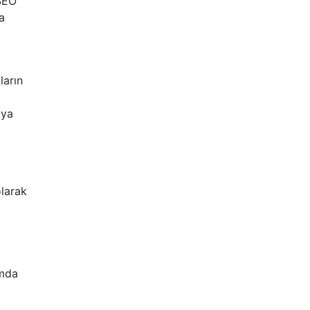
 SEO
a
ların
dya
olarak
rmda