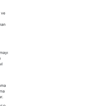
a ve
aman
nmayı
ı
ıl
rama
ama
r.