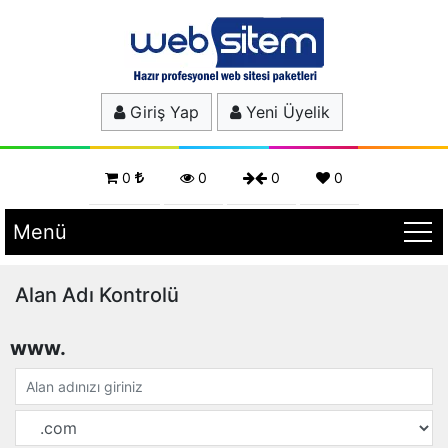
Giriş Yap
Yeni Üyelik
0
0
0
0
Menü
Alan Adı Kontrolü
www.