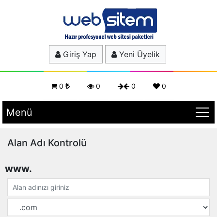
Giriş Yap
Yeni Üyelik
0
0
0
0
Menü
Alan Adı Kontrolü
www.