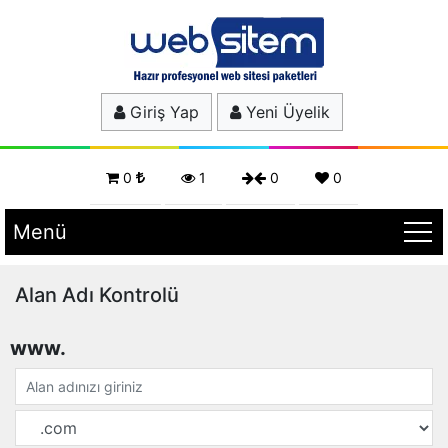
Giriş Yap
Yeni Üyelik
0
1
0
0
Menü
Alan Adı Kontrolü
www.