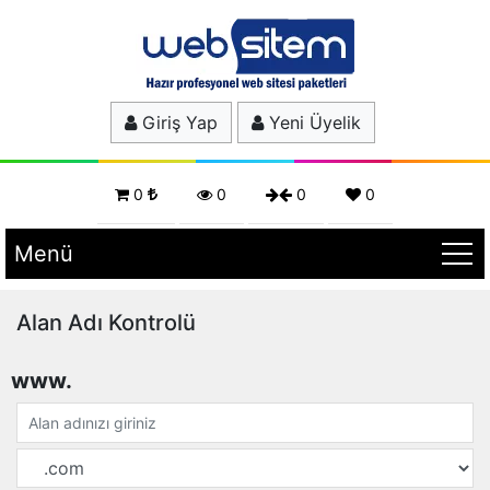
Giriş Yap
Yeni Üyelik
0
0
0
0
Menü
Alan Adı Kontrolü
www.