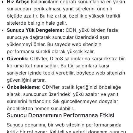
Hız Artışı:
Kullanıcıların coğrafi konumlarına en yakın
sunucudan içerik alması, yanıt sürelerini önemli
ölçüde azaltır. Bu hız artışı, özellikle yüksek trafikli
sitelerde belirgin hale gelir.
Sunucu Yük Dengeleme:
CDN, yükü birden fazla
sunucuya dağıtarak sunucular üzerindeki aşırı
yüklenmeyi önler. Bu sayede web sitenizin
performansı sürekli olarak yüksek kalır.
Güvenlik:
CDN'ler, DDoS saldırılarına karşı ekstra bir
koruma katmanı sağlar. Bu tür saldırılara karşı
saniyeler içinde tepki verebilir, böylece web sitenizin
güvenliğini artırır.
Önbellekleme:
CDN'ler, statik içeriğinizi önbelleğe
alarak, sunucunuz üzerindeki yükü azaltır ve yanıt
sürelerini hızlandırır. Sık güncellenmeyen dosyalar
önbellekten hemen sunulabilir.
Sunucu Donanımının Performansa Etkisi
Sunucu donanımı, bir web sitesinin performansında
kritik bir rol oynar. Kaliteli ve yeterli donanım, sunucu