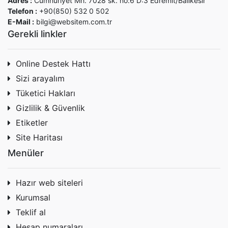
Adres :
Cumhuriyet Mh. 7028 sk. no:6 D:3 Edremit/Balıkesir
Telefon :
+90(850) 532 0 502
E-Mail :
bilgi@websitem.com.tr
Gerekli linkler
Online Destek Hattı
Sizi arayalım
Tüketici Hakları
Gizlilik & Güvenlik
Etiketler
Site Haritası
Menüler
Hazır web siteleri
Kurumsal
Teklif al
Hesap numaraları