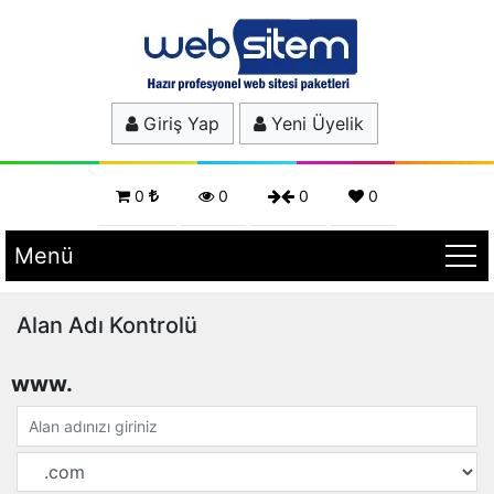
Giriş Yap
Yeni Üyelik
0
0
0
0
Menü
Alan Adı Kontrolü
www.