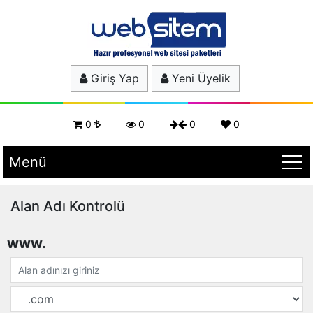
Giriş Yap
Yeni Üyelik
0
0
0
0
Menü
Alan Adı Kontrolü
www.