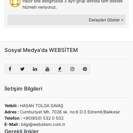
Hazır site aldığınızda 3 ayrı grup altında tam destek
hizmeti veriyoruz.
Detayları Göster »
Sosyal Medya'da WEBSİTEM
İletişim Bilgileri
Yetkili :
HASAN TOLGA SAVAŞ
Adres :
Cumhuriyet Mh. 7028 sk. no:6 D:3 Edremit/Balıkesir
Telefon :
+90(850) 532 0 502
E-Mail :
bilgi@websitem.com.tr
Gerekli linkler