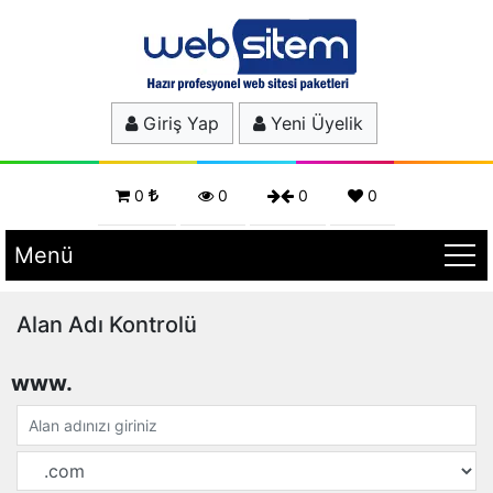
Giriş Yap
Yeni Üyelik
0
0
0
0
Menü
Alan Adı Kontrolü
www.