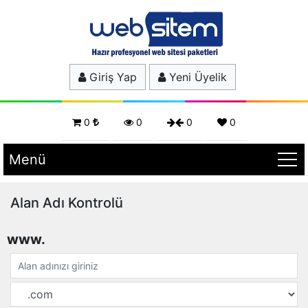
Giriş Yap
Yeni Üyelik
0
0
0
0
Menü
Alan Adı Kontrolü
www.