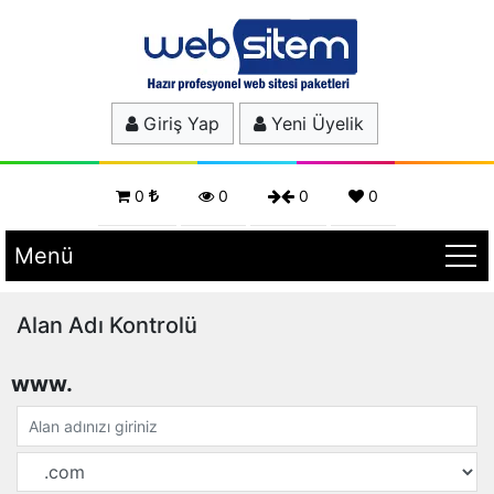
Giriş Yap
Yeni Üyelik
0
0
0
0
Menü
Alan Adı Kontrolü
www.