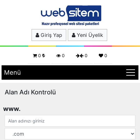
Giriş Yap
Yeni Üyelik
0
0
0
0
Menü
Alan Adı Kontrolü
www.