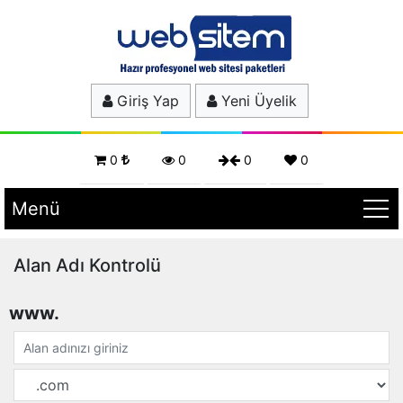
Giriş Yap
Yeni Üyelik
0
0
0
0
Menü
Alan Adı Kontrolü
www.