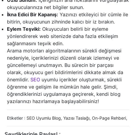
Özlü Sunum:
İçeriğinizin ana noktalarını vurgulayarak
okuyucularınıza net bilgiler sunun.
İkna Edici Bir Kapanış:
Yazınızı etkileyici bir cümle ile
bitirin, okuyucunun zihninde kalıcı bir iz bırakın.
Eylem Teşviki:
Okuyucuları belirli bir eyleme
yönlendirerek web sitenizde daha fazla etkileşim
sağlanmasını teşvik edin.
Arama motorları algoritmalarının sürekli değişmesi
nedeniyle, içeriklerinizi düzenli olarak izlemeyi ve
güncellemeyi unutmayın. Bu sürecin bir parçası
olarak, okuyucu geri bildirimlerini dikkate almak da
önemlidir.
SEO
uyumlu içerikler oluşturmak, sürekli
öğrenme ve gelişim ile mümkün hale gelir. Şimdi,
öğrendiklerinizi uygulamaya geçirerek, kendi blog
yazılarınızı hazırlamaya başlayabilirsiniz!
Etiketler :
SEO Uyumlu Blog
,
Yazısı Taslağı
,
On-Page Rehberi
,
Sevdiklerinle Paylaş! :