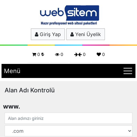
Giriş Yap
Yeni Üyelik
0
0
0
0
Menü
Alan Adı Kontrolü
www.