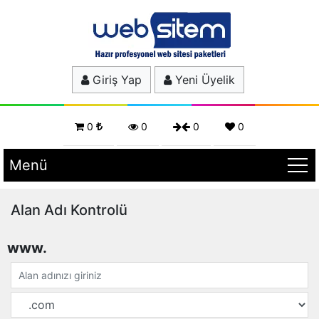
Giriş Yap
Yeni Üyelik
0
0
0
0
Menü
Alan Adı Kontrolü
www.