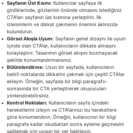
Sayfanın Üst Kısmı:
Kullanıcılar sayfaya ilk
girdiklerinde, gözlerinin önünde olmasını istediğiniz
CTA’ları sayfanın üst kısmına yerleştirin. İlk
izlenimlerin ve dikkat çekmenin önemini aklınızda
bulundurun.
Görsel Akışla Uyum:
Sayfanın genel dizaynı ile uyum
içinde olan CTA’lar, kullanıcıların dikkate almasını
kolaylaştırır. Tasarımın görsel akışını bozmayacak
şekilde konumlandırmalısınız.
Bölümlendirme:
Uzun bir sayfada, kullanıcıların
belirli noktalarda dikkatini çekmek için çeşitli CTA’lar
ekleyin. Örneğin, sayfada bir bilgi paragrafo-
sonrasında bir CTA yerleştirerek okuyucuları
yönlendirebilirsiniz.
Kontrol Noktaları:
Kullanıcıların sayfa içindeki
hareketlerini izleyin ve CTA’larınızı bu hareketlere
göre konumlandırın. Örneğin, kullanıcının bir bilgi
paragrafa kadar okuduktan sonra eyleme geçmesini
sağlamak için uygun bir yer belirleyin.