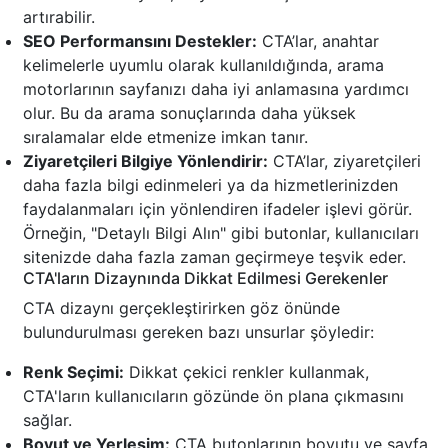
artırabilir.
SEO Performansını Destekler:
CTA’lar, anahtar
kelimelerle uyumlu olarak kullanıldığında, arama
motorlarının sayfanızı daha iyi anlamasına yardımcı
olur. Bu da arama sonuçlarında daha yüksek
sıralamalar elde etmenize imkan tanır.
Ziyaretçileri Bilgiye Yönlendirir:
CTA’lar, ziyaretçileri
daha fazla bilgi edinmeleri ya da hizmetlerinizden
faydalanmaları için yönlendiren ifadeler işlevi görür.
Örneğin, "Detaylı Bilgi Alın" gibi butonlar, kullanıcıları
sitenizde daha fazla zaman geçirmeye teşvik eder.
CTA'ların Dizaynında Dikkat Edilmesi Gerekenler
CTA dizaynı gerçekleştirirken göz önünde
bulundurulması gereken bazı unsurlar şöyledir:
Renk Seçimi:
Dikkat çekici renkler kullanmak,
CTA'ların kullanıcıların gözünde ön plana çıkmasını
sağlar.
Boyut ve Yerleşim:
CTA butonlarının boyutu ve sayfa