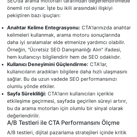
SEO’da arama motorları tarafından değerlendirilmede
önemli rol oynar. İşte bu ikili arasındaki ilişkiyi
pekiştiren bazı ipuçları:
Anahtar Kelime Entegrasyonu:
CTA'larınızda anahtar
kelimeleri kullanmak, arama motoru sonuçlarında
daha iyi sıralamalar elde etmenize yardımcı olabilir.
Örneğin, "Ücretsiz SEO Danışmanlığı Alın" ifadesi,
hem kullanıcıyı bilgilendirir hem de SEO odaklıdır.
Kullanıcı Deneyimini Güçlendirme:
CTA'lar,
kullanıcıların aradıkları bilgilere daha hızlı ulaşmasını
sağlar. Bu da uzun vadede SEO performansınızı
olumlu yönde etkiler.
Sayfa Sürekliliği:
CTA'ların kullanıcıları içerikle
etkileşime geçirmesi, sayfada geçirilen süreyi artırır,
bu da arama motorları için olumlu bir sinyal olarak
değerlendirilir.
A/B Testleri ile CTA Performansını Ölçme
A/B testleri, dijital pazarlama stratejileri içinde kritik