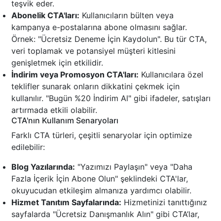
teşvik eder.
Abonelik CTA'ları:
Kullanıcıların bülten veya
kampanya e-postalarına abone olmasını sağlar.
Örnek: "Ücretsiz Deneme İçin Kaydolun". Bu tür CTA,
veri toplamak ve potansiyel müşteri kitlesini
genişletmek için etkilidir.
İndirim veya Promosyon CTA'ları:
Kullanıcılara özel
teklifler sunarak onların dikkatini çekmek için
kullanılır. "Bugün %20 İndirim Al" gibi ifadeler, satışları
artırmada etkili olabilir.
CTA'nın Kullanım Senaryoları
Farklı CTA türleri, çeşitli senaryolar için optimize
edilebilir:
Blog Yazılarında:
"Yazımızı Paylaşın" veya "Daha
Fazla İçerik İçin Abone Olun" şeklindeki CTA'lar,
okuyucudan etkileşim almanıza yardımcı olabilir.
Hizmet Tanıtım Sayfalarında:
Hizmetinizi tanıttığınız
sayfalarda "Ücretsiz Danışmanlık Alın" gibi CTA’lar,