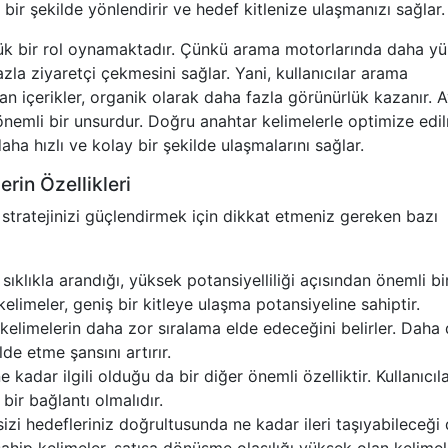
 bir şekilde yönlendirir ve hedef kitlenize ulaşmanızı sağlar.
ük bir rol oynamaktadır. Çünkü arama motorlarında daha y
zla ziyaretçi çekmesini sağlar. Yani, kullanıcılar arama
an içerikler, organik olarak daha fazla görünürlük kazanır. A
nemli bir unsurdur. Doğru anahtar kelimelerle optimize edi
 daha hızlı ve kolay bir şekilde ulaşmalarını sağlar.
rin Özellikleri
 stratejinizi güçlendirmek için dikkat etmeniz gereken bazı
ıklıkla arandığı, yüksek potansiyelliliği açısından önemli bi
imeler, geniş bir kitleye ulaşma potansiyeline sahiptir.
elimelerin daha zor sıralama elde edeceğini belirler. Daha
de etme şansını artırır.
 kadar ilgili olduğu da bir diğer önemli özelliktir. Kullanıcıla
bir bağlantı olmalıdır.
izi hedefleriniz doğrultusunda ne kadar ileri taşıyabileceği