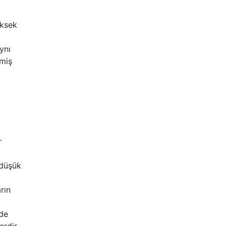
üksek
ynı
lmiş
r
 düşük
rın
 de