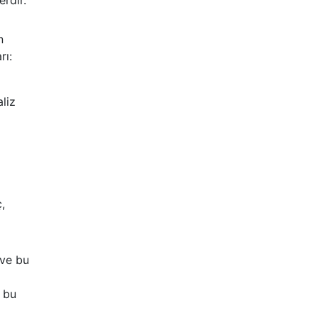
rdir.
n
rı:
aliz
,
 ve bu
e bu