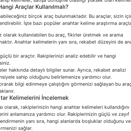
hip kelimeler, satışa dönüşme olasılığı yüksek olan kelimele
Hangi Araçlar Kullanılmalı?
bileceğiniz birçok araç bulunmaktadır. Bu araçlar, sizin içi
llendirebilir. İşte bazı popüler anahtar kelime araştırma araçla
 olarak kullanılabilen bu araç, fikirler üretmek ve arama
naktır. Anahtar kelimelerin yanı sıra, rekabet düzeyini de an
üçlü bir araçtır. Rakiplerinizi analiz edebilir ve hangi
siniz.
r hakkında detaylı bilgiler sunar. Ayrıca, rekabet analizi
nsiyele sahip olduğunu belirlemenize yardımcı olur.
sorarak bilgi edinmeye çalıştığını görmenizi sağlayan bu araç
klanır.
htar Kelimelerini İncelemek
sı olarak, rakiplerinizin hangi anahtar kelimeleri kullandığını
erini anlamanıza yardımcı olur. Rakiplerinizin güçlü ve zayıf
illendirmenin yanı sıra, hangi alanlarda boşluklar olduğunu v
rmenizi sağlar.