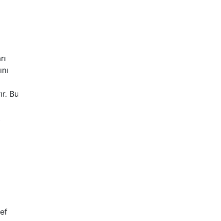
rı
ını
ır. Bu
k
def