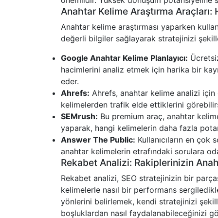
önemlidir. Yüksek dönüşüm potansiyeline sa
Anahtar Kelime Araştırma Araçları: 
Anahtar kelime araştırması yaparken kullana
değerli bilgiler sağlayarak stratejinizi şeki
Google Anahtar Kelime Planlayıcı:
Ücretsiz
hacimlerini analiz etmek için harika bir kay
eder.
Ahrefs:
Ahrefs, anahtar kelime analizi için g
kelimelerden trafik elde ettiklerini görebilir
SEMrush:
Bu premium araç, anahtar kelimele
yaparak, hangi kelimelerin daha fazla pota
Answer The Public:
Kullanıcıların en çok 
anahtar kelimelerin etrafındaki sorulara oda
Rekabet Analizi: Rakiplerinizin Ana
Rekabet analizi, SEO stratejinizin bir parça
kelimelerle nasıl bir performans sergiledikl
yönlerini belirlemek, kendi stratejinizi şek
boşluklardan nasıl faydalanabileceğinizi gö