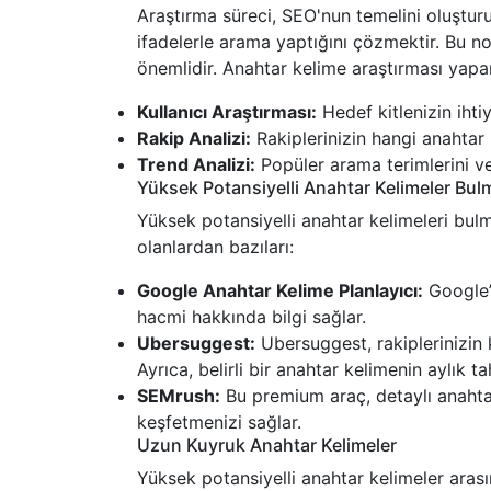
Araştırma süreci, SEO'nun temelini oluşturu
ifadelerle arama yaptığını çözmektir. Bu nok
önemlidir. Anahtar kelime araştırması yapark
Kullanıcı Araştırması:
Hedef kitlenizin ihtiy
Rakip Analizi:
Rakiplerinizin hangi anahtar k
Trend Analizi:
Popüler arama terimlerini ve
Yüksek Potansiyelli Anahtar Kelimeler Bul
Yüksek potansiyelli anahtar kelimeleri bulma
olanlardan bazıları:
Google Anahtar Kelime Planlayıcı:
Google’ı
hacmi hakkında bilgi sağlar.
Ubersuggest:
Ubersuggest, rakiplerinizin k
Ayrıca, belirli bir anahtar kelimenin aylık ta
SEMrush:
Bu premium araç, detaylı anahtar
keşfetmenizi sağlar.
Uzun Kuyruk Anahtar Kelimeler
Yüksek potansiyelli anahtar kelimeler ara