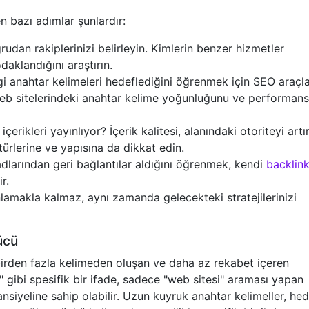
 bazı adımlar şunlardır:
rudan rakiplerinizi belirleyin. Kimlerin benzer hizmetler
aklandığını araştırın.
gi anahtar kelimeleri hedeflediğini öğrenmek için SEO araçla
in web sitelerindeki anahtar kelime yoğunluğunu ve performans
çerikleri yayınlıyor? İçerik kalitesi, alanındaki otoriteyi artır
 türlerine ve yapısına da dikkat edin.
adlarından geri bağlantılar aldığını öğrenmek, kendi
backlin
r.
amakla kalmaz, aynı zamanda gelecekteki stratejilerinizi
ücü
birden fazla kelimeden oluşan ve daha az rekabet içeren
şı" gibi spesifik bir ifade, sadece "web sitesi" araması yapan
siyeline sahip olabilir. Uzun kuyruk anahtar kelimeller, he