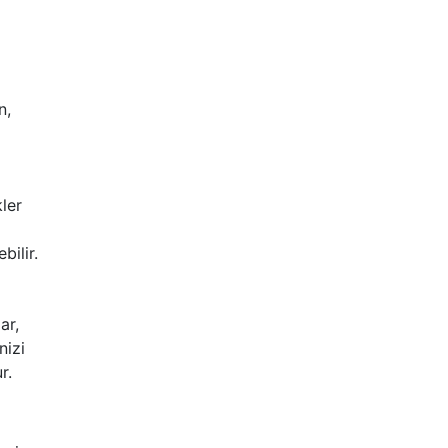
n,
ler
bilir.
ar,
nizi
r.