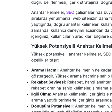
doğru belirlenmesi, içerik stratejinizi doğru
Anahtar kelimeler,
SEO
çalışmalarında büy
sıralarda yer almanız, web sitenizin daha fa
yaptığında, doğru anahtar kelimeleri kullan
zamanda, kullanıcı deneyimi açısından da ö
içeriğiniz, kullanıcıların aradıkları bilgilere
Yüksek Potansiyelli Anahtar Kelimele
Yüksek potansiyelli anahtar kelimeler, SEO
özellikler taşır:
Arama Hacmi:
Anahtar kelimenin ne kadar s
göstergedir. Yüksek arama hacmine sahip kel
Rekabet Seviyesi:
Rekabet, hangi anahtar k
rekabet oranına sahip kelimeler, sıralama el
İlgili Olma:
Anahtar kelimenin, içeriğinizle ne
arama yaptığı terimlerle içeriğiniz arasında 
Dönüşüm Potansiyeli:
Anahtar kelimenin, s