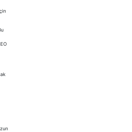
çin
Bu
 SEO
mak
uzun