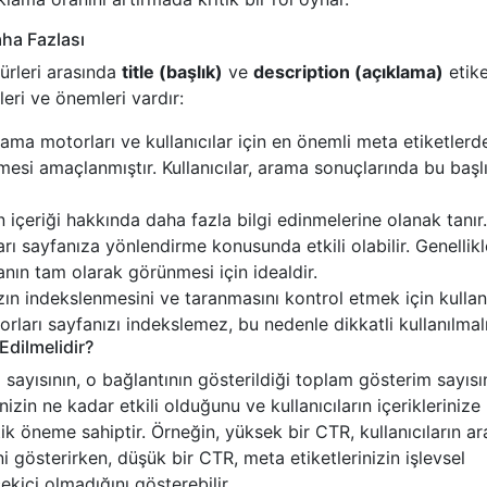
aha Fazlası
ürleri arasında
title (başlık)
ve
description (açıklama)
etike
leri ve önemleri vardır:
Arama motorları ve kullanıcılar için en önemli meta etiketlerde
tlemesi amaçlanmıştır. Kullanıcılar, arama sonuçlarında bu başl
n içeriği hakkında daha fazla bilgi edinmelerine olanak tanır.
ları sayfanıza yönlendirme konusunda etkili olabilir. Genellikl
nın tam olarak görünmesi için idealdir.
n indekslenmesini ve taranmasını kontrol etmek için kullanıl
ları sayfanızı indekslemez, bu nedenle dikkatli kullanılmalı
Edilmelidir?
 sayısının, o bağlantının gösterildiği toplam gösterim sayısı
izin ne kadar etkili olduğunu ve kullanıcıların içeriklerinize
tik öneme sahiptir. Örneğin, yüksek bir CTR, kullanıcıların a
ni gösterirken, düşük bir CTR, meta etiketlerinizin işlevsel
ekici olmadığını gösterebilir.