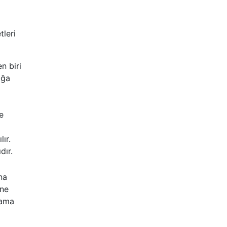
tleri
n biri
ığa
e
ır.
dır.
na
 ne
rama