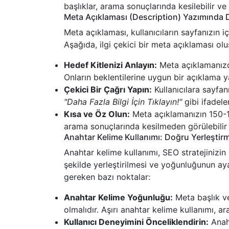
başlıklar, arama sonuçlarında kesilebilir ve
Meta Açıklaması (Description) Yazımında 
Meta açıklaması, kullanıcıların sayfanızın i
Aşağıda, ilgi çekici bir meta açıklaması o
Hedef Kitlenizi Anlayın:
Meta açıklamanızda
Onların beklentilerine uygun bir açıklama ya
Çekici Bir Çağrı Yapın:
Kullanıcılara sayfan
"Daha Fazla Bilgi İçin Tıklayın!"
gibi ifadeler
Kısa ve Öz Olun:
Meta açıklamanızın 150-16
arama sonuçlarında kesilmeden görülebilir 
Anahtar Kelime Kullanımı: Doğru Yerleşti
Anahtar kelime kullanımı, SEO stratejinizin
şekilde yerleştirilmesi ve yoğunluğunun a
gereken bazı noktalar:
Anahtar Kelime Yoğunluğu:
Meta başlık v
olmalıdır. Aşırı anahtar kelime kullanımı, a
Kullanıcı Deneyimini Önceliklendirin:
Anaht