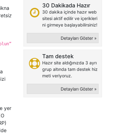
30 Dakikada Hazır
 ikna
30 dakika içinde hazır web
etsiz
sitesi aktif edilir ve içerikleri
ni girmeye başlayabilirsiniz!
Detayları Göster »
olun”
Tam destek
Hazır site aldığınızda 3 ayrı
grup altında tam destek hiz
ma
meti veriyoruz.
izi
Detayları Göster »
e yer
EO
RP)
lde