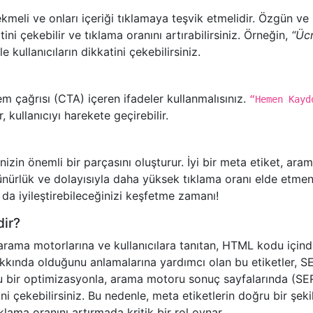
çekmeli ve onları içeriği tıklamaya teşvik etmelidir. Özgün ve
tini çekebilir ve tıklama oranını artırabilirsiniz. Örneğin,
“Ücr
le kullanıcıların dikkatini çekebilirsiniz.
em çağrısı (CTA) içeren ifadeler kullanmalısınız.
“Hemen Kayd
, kullanıcıyı harekete geçirebilir.
izin önemli bir parçasını oluşturur. İyi bir meta etiket, ara
nürlük ve dolayısıyla daha yüksek tıklama oranı elde etmen
a da iyileştirebileceğinizi keşfetme zamanı!
dir?
i arama motorlarına ve kullanıcılara tanıtan, HTML kodu içind
hakkında olduğunu anlamalarına yardımcı olan bu etiketler, S
ğru bir optimizasyonla, arama motoru sonuç sayfalarında (SE
tini çekebilirsiniz. Bu nedenle, meta etiketlerin doğru bir şeki
lama oranını artırmada kritik bir rol oynar.