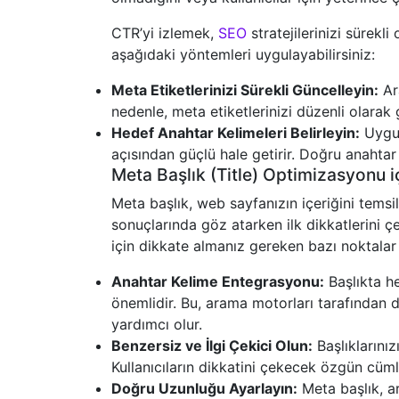
CTR’yi izlemek,
SEO
stratejilerinizi sürekl
aşağıdaki yöntemleri uygulayabilirsiniz:
Meta Etiketlerinizi Sürekli Güncelleyin:
Ara
nedenle, meta etiketlerinizi düzenli olarak 
Hedef Anahtar Kelimeleri Belirleyin:
Uygun
açısından güçlü hale getirir. Doğru anahtar 
Meta Başlık (Title) Optimizasyonu iç
Meta başlık, web sayfanızın içeriğini temsil
sonuçlarında göz atarken ilk dikkatlerini çe
için dikkate almanız gereken bazı noktalar 
Anahtar Kelime Entegrasyonu:
Başlıkta he
önemlidir. Bu, arama motorları tarafından
yardımcı olur.
Benzersiz ve İlgi Çekici Olun:
Başlıklarınızı
Kullanıcıların dikkatini çekecek özgün cümle
Doğru Uzunluğu Ayarlayın:
Meta başlık, a