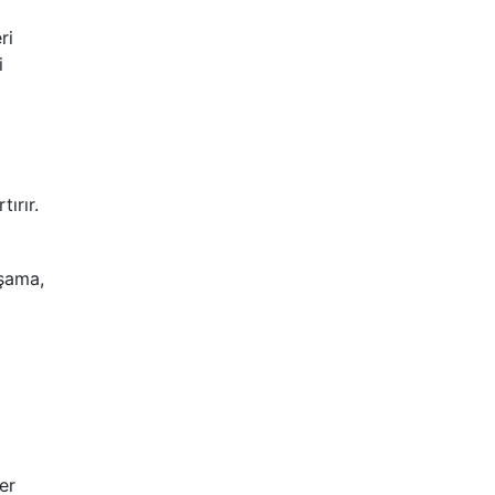
ri
i
tırır.
aşama,
er