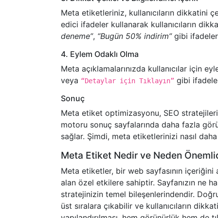
Meta etiketleriniz, kullanıcıların dikkatini 
edici ifadeler kullanarak kullanıcıların dikka
deneme”
,
“Bugün 50% indirim”
gibi ifadeler
4. Eylem Odaklı Olma
Meta açıklamalarınızda kullanıcılar için eyl
veya
gibi ifadeler
“Detaylar için Tıklayın”
Sonuç
Meta etiket optimizasyonu, SEO stratejilerin
motoru sonuç sayfalarında daha fazla görü
sağlar. Şimdi, meta etiketlerinizi nasıl dah
Meta Etiket Nedir ve Neden Önemli
Meta etiketler, bir web sayfasının içeriğin
alan özel etkilere sahiptir. Sayfanızın ne 
stratejinizin temel bileşenlerindendir. Do
üst sıralara çıkabilir ve kullanıcıların dikka
yapılandırılması, hem görünürlük hem de tık