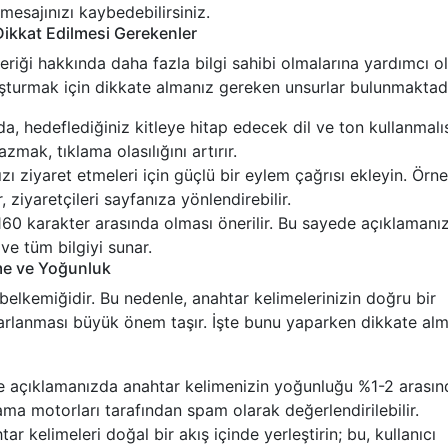
 mesajınızı kaybedebilirsiniz.
Dikkat Edilmesi Gerekenler
çeriği hakkında daha fazla bilgi sahibi olmalarına yardımcı ol
luşturmak için dikkate almanız gereken unsurlar bulunmaktadı
, hedeflediğiniz kitleye hitap edecek dil ve ton kullanmalıs
zmak, tıklama olasılığını artırır.
ızı ziyaret etmeleri için güçlü bir eylem çağrısı ekleyin. Örne
, ziyaretçileri sayfanıza yönlendirebilir.
0 karakter arasında olması önerilir. Bu sayede açıklamanız
ve tüm bilgiyi sunar.
rme ve Yoğunluk
 belkemiğidir. Bu nedenle, anahtar kelimelerinizin doğru bir
yarlanması büyük önem taşır. İşte bunu yaparken dikkate al
e açıklamanızda anahtar kelimenizin yoğunluğu %1-2 arasın
rama motorları tarafından spam olarak değerlendirilebilir.
ar kelimeleri doğal bir akış içinde yerleştirin; bu, kullanıcı