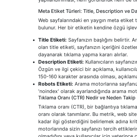
Meta Etiket Türleri: Title, Description ve D
Web sayfalarındaki en yaygın meta etiket t
bulunur. Her bir etiketin kendine özgü işlev
Title Etiketi:
Sayfanızın başlığını belirtir. 
olan title etiketi, sayfanızın içeriğini öze
dayanarak tıklama yapma kararı alırlar.
Description Etiketi:
Kullanıcıların sayfanızı
Özgün ve ilgi çekici bir açıklama, kullanıcı
150-160 karakter arasında olması, açıklama
Robots Etiketi:
Arama motorlarına sayfanızı
'noindex' olarak ayarlandığında arama motor
Tıklama Oranı (CTR) Nedir ve Neden Takip 
Tıklama oranı (CTR), bir bağlantıya tıklama
oranı olarak tanımlanır. Bu metrik, web siten
kadar ilgi gösterdiğini belirlemek adına kri
motorlarında sizin sayfanızı tercih ettikleri
olmadığını veya kullanıcılar için yeterince ç