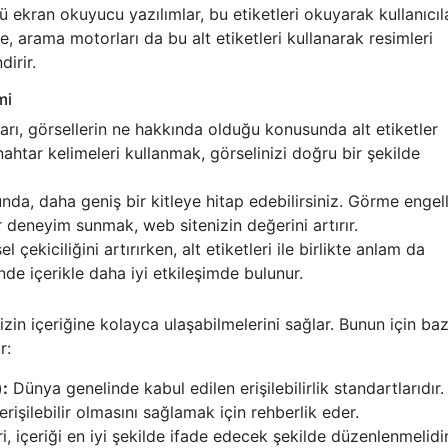
ü ekran okuyucu yazılımlar, bu etiketleri okuyarak kullanıcıl
te, arama motorları da bu alt etiketleri kullanarak resimleri
irir.
mi
ı, görsellerin ne hakkında olduğu konusunda alt etiketler
nahtar kelimeleri kullanmak, görselinizi doğru bir şekilde
unda, daha geniş bir kitleye hitap edebilirsiniz. Görme engell
ir deneyim sunmak, web sitenizin değerini artırır.
l çekiciliğini artırırken, alt etiketleri ile birlikte anlam da
sinde içerikle daha iyi etkileşimde bulunur.
enizin içeriğine kolayca ulaşabilmelerini sağlar. Bunun için baz
r:
):
Dünya genelinde kabul edilen erişilebilirlik standartlarıdır.
 erişilebilir olmasını sağlamak için rehberlik eder.
ri, içeriği en iyi şekilde ifade edecek şekilde düzenlenmelidir