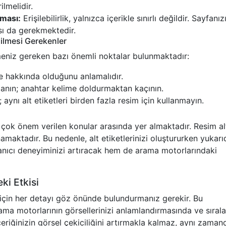
lmelidir.
ması:
Erişilebilirlik, yalnızca içerikle sınırlı değildir. Sayfanız
ası da gerekmektedir.
dilmesi Gerekenler
tmeniz gereken bazı önemli noktalar bulunmaktadır:
ne hakkında olduğunu anlamalıdır.
llanın; anahtar kelime doldurmaktan kaçının.
 aynı alt etiketleri birden fazla resim için kullanmayın.
n çok önem verilen konular arasında yer almaktadır. Resim al
namaktadır. Bu nedenle, alt etiketlerinizi oluştururken yukarı
lanıcı deneyiminizi artıracak hem de arama motorlarındaki
ki Etkisi
için her detayı göz önünde bulundurmanız gerekir. Bu
rama motorlarının görsellerinizi anlamlandırmasında ve sıra
çeriğinizin görsel çekiciliğini artırmakla kalmaz, aynı zaman