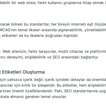
ebilir bir web sitesi, farklı kullanıcı gruplarına hitap etmek 
larak bilinen bu standartlar, her bireyin interneti eşit ölçüd
WCAG'nın temel ilkeleri arasında algılanabilirlik, yönetilebilirl
 etiketleri de bu ilkelerle doğrudan ilişkilidir.
dir. Web sitenizin, farklı tarayıcılar, mobil cihazlar ve platform
cı deneyimi, erişilebilirlik ve SEO arasındaki bağlantıyı
 Etiketleri Oluşturma
in yalnızca içerik değil, içerik içindeki detaylar da önemlidi
ıcılar için kritik bir bileşendir. Bu etiketler, hem erişilebilirl
rtıran önemli özelliklerdendir. Peki, SEO standartlarına uy
 dikkate almanız gereken temel unsurlar.