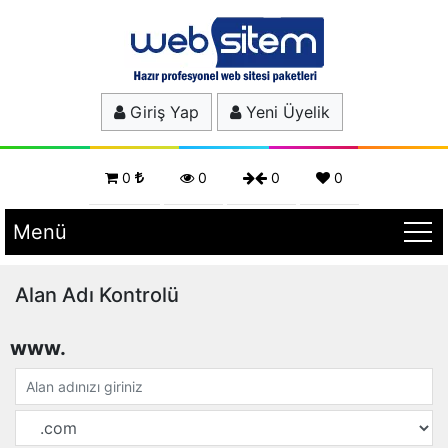
Giriş Yap
Yeni Üyelik
0
0
0
0
Menü
Alan Adı Kontrolü
www.