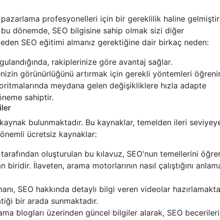
 pazarlama profesyonelleri için bir gereklilik haline gelmiştir
iği bu dönemde, SEO bilgisine sahip olmak sizi diğer
 Neden SEO eğitimi almanız gerektiğine dair birkaç neden:
ulandığında, rakiplerinize göre avantaj sağlar.
nizin görünürlüğünü artırmak için gerekli yöntemleri öğrenir
itmalarında meydana gelen değişikliklere hızla adapte
öneme sahiptir.
ler
 kaynak bulunmaktadır. Bu kaynaklar, temelden ileri seviyey
ı önemli ücretsiz kaynaklar:
arafından oluşturulan bu kılavuz, SEO'nun temellerini öğr
n biridir. İlaveten, arama motorlarının nasıl çalıştığını anla
nı, SEO hakkında detaylı bilgi veren videolar hazırlamakta
atiği bir arada sunmaktadır.
ama blogları üzerinden güncel bilgiler alarak, SEO becerileri