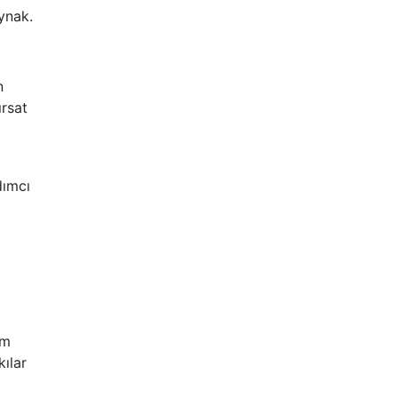
ynak.
n
ırsat
dımcı
em
ılar