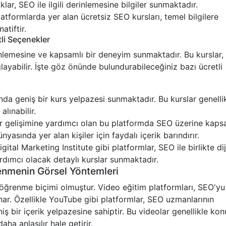
klar, SEO ile ilgili derinlemesine bilgiler sunmaktadır.
formlarda yer alan ücretsiz SEO kursları, temel bilgilere
atiftir.
tli Seçenekler
rinlemesine ve kapsamlı bir deneyim sunmaktadır. Bu kurslar
layabilir. İşte göz önünde bulundurabileceğiniz bazı ücretli
 geniş bir kurs yelpazesi sunmaktadır. Bu kurslar genelli
alınabilir.
r gelişimine yardımcı olan bu platformda SEO üzerine kaps
nyasında yer alan kişiler için faydalı içerik barındırır.
tal Marketing Institute gibi platformlar, SEO ile birlikte dij
rdımcı olacak detaylı kurslar sunmaktadır.
enmenin Görsel Yöntemleri
i öğrenme biçimi olmuştur. Video eğitim platformları, SEO'yu
nar. Özellikle YouTube gibi platformlar, SEO uzmanlarının
niş bir içerik yelpazesine sahiptir. Bu videolar genellikle kon
ha anlaşılır hale getirir.