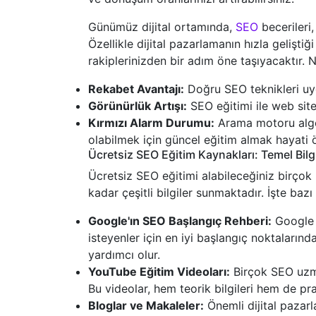
Günümüz dijital ortamında,
SEO
becerileri,
Özellikle dijital pazarlamanın hızla gelişt
rakiplerinizden bir adım öne taşıyacaktır.
Rekabet Avantajı:
Doğru SEO teknikleri uyg
Görünürlük Artışı:
SEO eğitimi ile web site
Kırmızı Alarm Durumu:
Arama motoru algor
olabilmek için güncel eğitim almak hayati 
Ücretsiz SEO Eğitim Kaynakları: Temel Bilgi
Ücretsiz SEO eğitimi alabileceğiniz birçok
kadar çeşitli bilgiler sunmaktadır. İşte baz
Google'ın SEO Başlangıç Rehberi:
Google t
isteyenler için en iyi başlangıç noktalarında
yardımcı olur.
YouTube Eğitim Videoları:
Birçok SEO uzma
Bu videolar, hem teorik bilgileri hem de pr
Bloglar ve Makaleler:
Önemli dijital pazarl