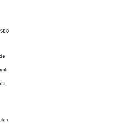
, SEO
kle
amlı
ital
uları