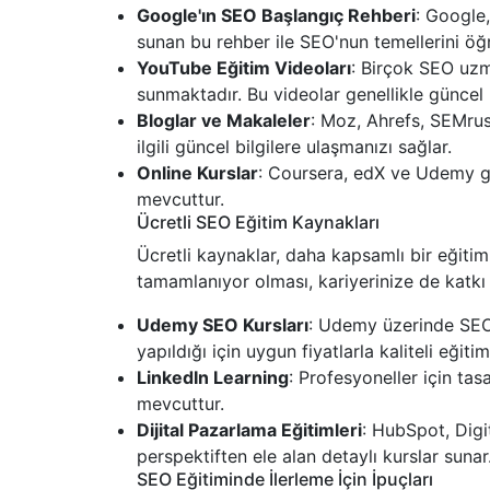
Google'ın SEO Başlangıç Rehberi
: Google,
sunan bu rehber ile SEO'nun temellerini öğ
YouTube Eğitim Videoları
: Birçok SEO uzm
sunmaktadır. Bu videolar genellikle güncel bi
Bloglar ve Makaleler
: Moz, Ahrefs, SEMrush
ilgili güncel bilgilere ulaşmanızı sağlar.
Online Kurslar
: Coursera, edX ve Udemy gib
mevcuttur.
Ücretli SEO Eğitim Kaynakları
Ücretli kaynaklar, daha kapsamlı bir eğitim d
tamamlanıyor olması, kariyerinize de katkı s
Udemy SEO Kursları
: Udemy üzerinde SEO i
yapıldığı için uygun fiyatlarla kaliteli eğitiml
LinkedIn Learning
: Profesyoneller için ta
mevcuttur.
Dijital Pazarlama Eğitimleri
: HubSpot, Digit
perspektiften ele alan detaylı kurslar sunar
SEO Eğitiminde İlerleme İçin İpuçları