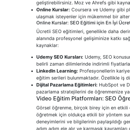
geliştirebilirsiniz. Moz ve Ahrefs gibi kayna
Online Kurslar:
Coursera ve Udemy gibi plat
ulaşmak isteyenler için mükemmel bir altern
Online Kurslar: SEO Eğitimi için En İyi Ücre
Ücretli SEO eğitimleri, genellikle daha de
alanında profesyonel gelişiminize katkı sağ
kaynaklar:
Udemy SEO Kursları:
Udemy, SEO konusunda
belirli zaman dilimlerinde indirimli fiyatlarla 
LinkedIn Learning:
Profesyonellerin kariye
eğitim serileri bulunmaktadır. Özellikle iş dü
Dijital Pazarlama Eğitimleri:
HubSpot ve Digi
pazarlama stratejilerini de öğrenmenize ya
Video Eğitim Platformları: SEO Öğr
Görsel öğrenme, birçok birey için en etkil
öğretmek için oldukça etkili bir yöntem su
deneyimlerini ve bilgilerinin paylaşıldığı ge
adım adım ele alır ve karmaşık kavramları da