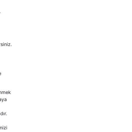
.
siniz.
e
enmek
maya
dır.
nizi