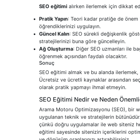
SEO eğitimi
alırken ilerlemek için dikkat 
Pratik Yapın
: Teori kadar pratiğe de önem
öğrendiklerinizi uygulayın.
Güncel Kalın
: SEO sürekli değişkenlik göst
stratejilerinizi buna göre güncelleyin.
Ağ Oluşturma
: Diğer SEO uzmanları ile ba
öğrenmek açısından faydalı olacaktır.
Sonuç
SEO eğitimi almak ve bu alanda ilerlemek, d
Ücretsiz ve ücretli kaynaklar arasından seç
olarak pratik yapmayı ihmal etmeyin.
SEO Eğitimi Nedir ve Neden Önemli
Arama Motoru Optimizasyonu (SEO), bir we
uygulanan teknik ve stratejilerin bütünüdür.
çünkü doğru uygulamalar ile web siteniz he
eğitimi sayesinde sitenizin içeriklerini opt
ve dönüşüm oranlarınızı artırabilirsiniz.