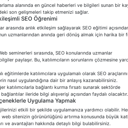
rlama alanında en güncel haberleri ve bilgileri sunan bir ka
eki son gelişmeleri takip etmenizi sağlar.
kileşimli SEO Öğrenimi
lar arasında anlık etkileşim sağlayarak SEO eğitimi açısında
nun uzmanlarından anında geri dönüş almak için harika bir f
eb seminerleri sırasında, SEO konularında uzmanlar
 bilgiler paylaşır. Bu, katılımcıların sorunlarını çözmesine yar
lı eğitimlerde katılımcılara uygulamalı olarak SEO araçlarını
rin nasıl uygulandığına dair bir anlayış kazanabilirsiniz.
er katılımcılarla bağlantı kurma fırsatı sunarak sektörde
ağlantılar ileride bilgi alışverişi açısından faydalı olacaktır.
Seçeneklerle Uygulama Yapmak
jilerinizi etkili bir şekilde uygulamanıza yardımcı olabilir. H
rı, web sitenizin görünürlüğünü artırma konusunda büyük katk
ı ve avantajları hakkında detaylı bilgi bulabilirsiniz.