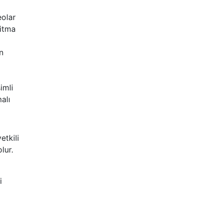
eolar
ritma
n
imli
alı
etkili
lur.
i