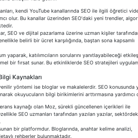
ları, kendi YouTube kanallarında SEO ile ilgili öğretici vid
mcı olur. Bu kanallar üzerinden SEO'daki yeni trendler, algo
tedir.
ar, SEO ve dijital pazarlama üzerine uzman kişiler tarafında
nellikle belirli bir ücret karşılığında, baştan sona kapsamlı
yaparak, katılımcıların sorularını yanıtlayabileceği etkileş
l bir fırsat sunar. Bu etkinliklerde SEO stratejileri uygulam
Bilgi Kaynakları
enilir yöntemi ise bloglar ve makalelerdir. SEO konusunda y
sunarak okuyucuların bilgi birikimlerini arttırmasına yardımcı o
ans kaynağı olan Moz, sürekli güncellenen içerikleri ile
zellikle SEO uzmanları tarafından yazılan yazılar, sektördek
.
sunan bir platformdur. Bloglarında, anahtar kelime analizi,
etaylı rehberler bulunmaktadır.