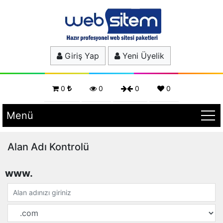
Giriş Yap
Yeni Üyelik
0
0
0
0
Menü
Alan Adı Kontrolü
www.