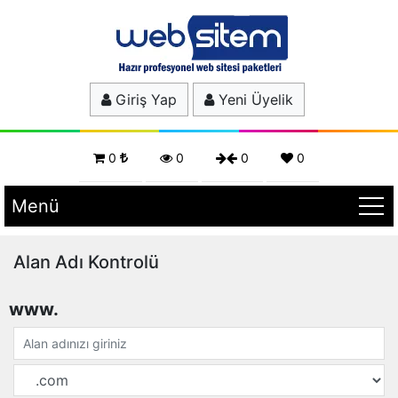
Giriş Yap
Yeni Üyelik
0
0
0
0
Menü
Alan Adı Kontrolü
www.