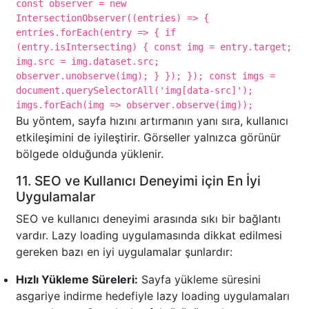
const observer = new
IntersectionObserver((entries) => {
entries.forEach(entry => { if
(entry.isIntersecting) { const img = entry.target;
img.src = img.dataset.src;
observer.unobserve(img); } }); }); const imgs =
document.querySelectorAll('img[data-src]');
imgs.forEach(img => observer.observe(img));
Bu yöntem, sayfa hızını artırmanın yanı sıra, kullanıcı
etkileşimini de iyileştirir. Görseller yalnızca görünür
bölgede olduğunda yüklenir.
11. SEO ve Kullanıcı Deneyimi için En İyi
Uygulamalar
SEO ve kullanıcı deneyimi arasında sıkı bir bağlantı
vardır. Lazy loading uygulamasında dikkat edilmesi
gereken bazı en iyi uygulamalar şunlardır:
Hızlı Yükleme Süreleri:
Sayfa yükleme süresini
asgariye indirme hedefiyle lazy loading uygulamaları