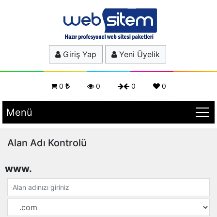
Giriş Yap
Yeni Üyelik
0
0
0
0
Menü
Alan Adı Kontrolü
www.