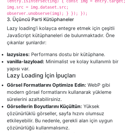
(entry.isIntersecting) { const img = entry.target;
img.src = img.dataset.src;
observer.unobserve(img); } }); });
3. Üçüncü Parti Kütüphaneler
Lazy loading’i kolayca entegre etmek için çeşitli
JavaScript kütüphaneleri de bulunmaktadır. Öne
çıkanlar şunlardır:
lazysizes:
Performans dostu bir kütüphane.
vanilla-lazyload:
Minimalist ve kolay kullanımlı bir
yapısı var.
Lazy Loading İçin İpuçları
Görsel Formatlarını Optimize Edin:
WebP gibi
modern görsel formatlarını kullanarak yükleme
sürelerini azaltabilirsiniz.
Görsellerin Boyutlarını Küçültün:
Yüksek
çözünürlüklü görseller, sayfa hızını olumsuz
etkileyebilir. Bu nedenle, gerekli alan için uygun
çözünürlüğü kullanmalısınız.