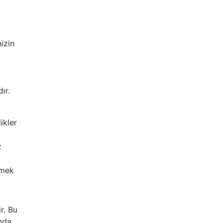
izin
ır.
ikler
z
emek
ir. Bu
anda