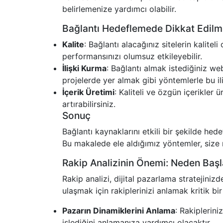
belirlemenize yardımcı olabilir.
Bağlantı Hedeflemede Dikkat Edilm
Kalite
: Bağlantı alacağınız sitelerin kalitel
performansınızı olumsuz etkileyebilir.
İlişki Kurma
: Bağlantı almak istediğiniz web 
projelerde yer almak gibi yöntemlerle bu ilişk
İçerik Üretimi
: Kaliteli ve özgün içerikler 
artırabilirsiniz.
Sonuç
Bağlantı kaynaklarını etkili bir şekilde hede
Bu makalede ele aldığımız yöntemler, size 
Rakip Analizinin Önemi: Neden Başl
Rakip analizi, dijital pazarlama stratejinizd
ulaşmak için rakiplerinizi anlamak kritik bi
Pazarın Dinamiklerini Anlama
: Rakiplerini
işlediğini anlamanıza yardımcı olacaktır.