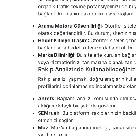
organik trafik çekme potansiyelinizi de büy
bağlantı kurmanın bazı önemli avantajları:
Arama Motoru Güvenilirliği
: Otoriter site
olarak değerlendirilir. Bu durum, sitenizin s
Hedef Kitleye Ulaşım
: Otoriter siteler gen
bağlantılarla hedef kitlenize daha etkili bir 
Marka Bilinirliği
: Bu sitelerle kurulan bağl
veya hizmetlerinizi tanımasına olanak tanır
Rakip Analizinde Kullanabileceğiniz 
Rakip analizi yapmak, doğru araçların kull
profillerini derinlemesine incelemenize olan
Ahrefs
: Bağlantı analizi konusunda oldukça 
aldığını detaylı bir şekilde gösterir.
SEMrush
: Bu platform, rakiplerinizin backl
etmenizi sağlar.
Moz
: Moz’un bağlanma metriği, hangi sitel
yardımcı olur.