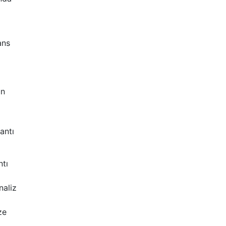
ans
ün
antı
ntı
naliz
ze