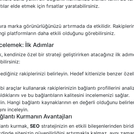
tılar elde etmek için fırsatlar yaratabilirsiniz.
ıra marka görünürlüğünüzü artırmada da etkilidir. Rakiplerin
gi platformların daha etkili olduğunu görebilirsiniz.
İncelemek: İlk Adımlar
, kendinize özel bir strateji geliştirirken atacağınız ilk adımd
ilirsiniz:
tediğiniz rakiplerinizi belirleyin. Hedef kitlenizle benzer özell
bi araçlar kullanarak rakiplerinizin bağlantı profillerini anali
ldıklarını ve bu bağlantıların kalitesini incelemenizi sağlar.
 edin. Hangi bağlantı kaynaklarının en değerli olduğunu belirl
ğını inceleyin.
ğlantı Kurmanın Avantajları
ğlantı kurmak,
SEO
stratejinizin en etkili bileşenlerinden birid
dinde sitenizin güvenilirliğini artırmakla kalmaz, aynı zam