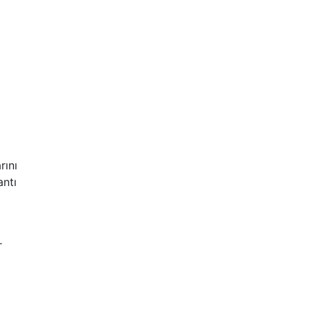
rını
antı
r