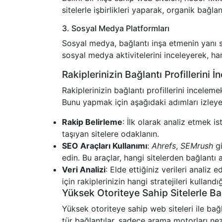
sitelerle işbirlikleri yaparak, organik bağlan
3. Sosyal Medya Platformları
Sosyal medya, bağlantı inşa etmenin yanı s
sosyal medya aktivitelerini inceleyerek, han
Rakiplerinizin Bağlantı Profillerini 
Rakiplerinizin bağlantı profillerini incelemek
Bunu yapmak için aşağıdaki adımları izleyeb
Rakip Belirleme
: İlk olarak analiz etmek is
taşıyan sitelere odaklanın.
SEO Araçları Kullanımı
:
Ahrefs
,
SEMrush
gi
edin. Bu araçlar, hangi sitelerden bağlantı a
Veri Analizi
: Elde ettiğiniz verileri analiz
için rakiplerinizin hangi stratejileri kullandı
Yüksek Otoriteye Sahip Sitelerle Ba
Yüksek otoriteye sahip web siteleri ile ba
tür bağlantılar, sadece arama motorları nez