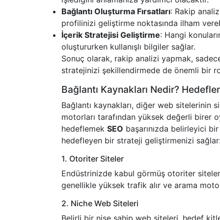
Bağlantı Oluşturma Fırsatları
: Rakip anali
profilinizi geliştirme noktasında ilham verebi
İçerik Stratejisi Geliştirme
: Hangi konuları
oluştururken kullanışlı bilgiler sağlar.
Sonuç olarak, rakip analizi yapmak, sade
stratejinizi şekillendirmede de önemli bir 
Bağlantı Kaynakları Nedir? Hedefl
Bağlantı kaynakları, diğer web sitelerinin s
motorları tarafından yüksek değerli birer oy
hedeflemek
SEO
başarınızda belirleyici bi
hedefleyen bir strateji geliştirmenizi sağlar
1. Otoriter Siteler
Endüstrinizde kabul görmüş otoriter sitelerd
genellikle yüksek trafik alır ve arama motorl
2. Niche Web Siteleri
Belirli bir nişe sahip web siteleri, hedef ki