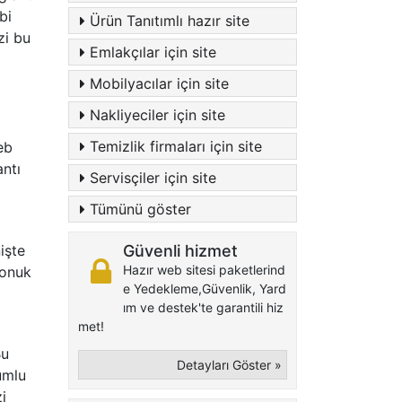
bi
Ürün Tanıtımlı hazır site
zi bu
Emlakçılar için site
Mobilyacılar için site
Nakliyeciler için site
Temizlik firmaları için site
eb
antı
Servisçiler için site
Tümünü göster
işte
Güvenli hizmet
Hazır web sitesi paketlerind
konuk
e Yedekleme,Güvenlik, Yard
ım ve destek'te garantili hiz
met!
Bu
Detayları Göster »
umlu
i