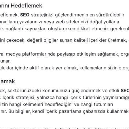
arını Hedeflemek
deflemek,
SEO
stratejinizi güçlendirmenin en sürdürülebilir
anıcıların yazılarınızı veya web sitelerinizi doğal yollarla
ik bağlantı kaynakları oluştururken dikkat etmeniz gerekenl
sini çekecek, değerli bilgiler sunan kaliteli içerikler üretmek,
osyal medya platformlarında paylaşıp etkileşim sağlamak, org
sunar.
luluklar içinde aktif olarak yer almak, kullanıcıların sizinle o
Anlamak
 etmek, sektörünüzdeki konumunuzu güçlendirmek ve etkili
SE
r. İçerik stratejisi, yalnızca hangi içerik türlerinin yayınlandığı
zin hangi kelimeleri hedeflediğini ve hangi tutumları
ır. Bu bilgiler, kendi içerik pazarlama çabanızda kullanmak