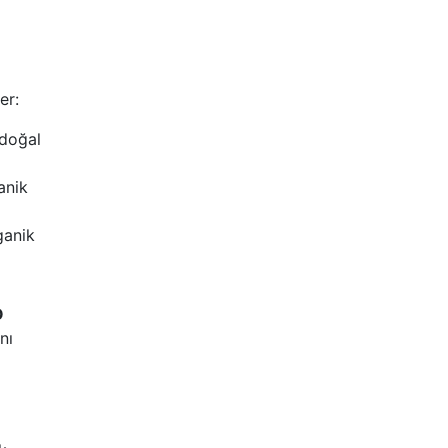
er:
 doğal
anik
rganik
O
nı