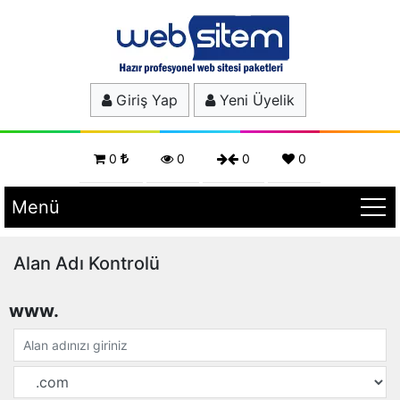
Giriş Yap
Yeni Üyelik
0
0
0
0
Menü
Alan Adı Kontrolü
www.