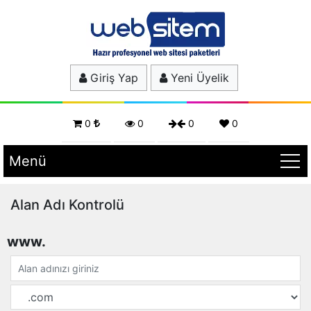
Giriş Yap
Yeni Üyelik
0
0
0
0
Menü
Alan Adı Kontrolü
www.