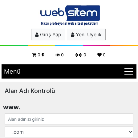
Giriş Yap
Yeni Üyelik
0
0
0
0
Menü
Alan Adı Kontrolü
www.