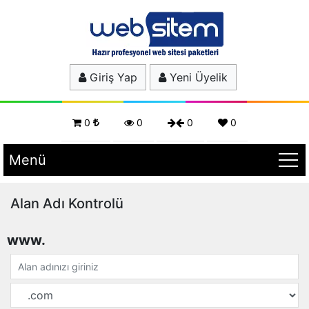
Giriş Yap
Yeni Üyelik
0
0
0
0
Menü
Alan Adı Kontrolü
www.