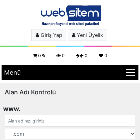
Giriş Yap
Yeni Üyelik
0
0
0
0
Menü
Alan Adı Kontrolü
www.