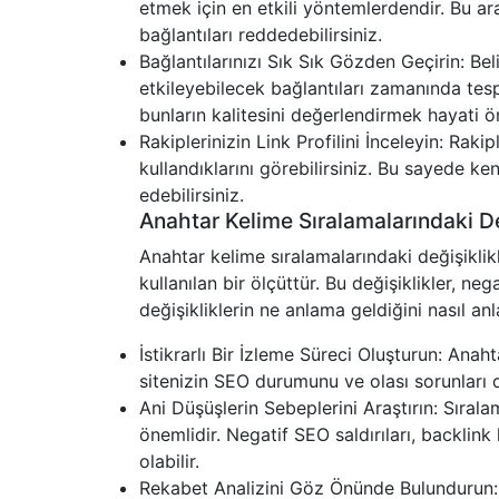
etmek için en etkili yöntemlerdendir. Bu ar
bağlantıları reddedebilirsiniz.
Bağlantılarınızı Sık Sık Gözden Geçirin: Beli
etkileyebilecek bağlantıları zamanında tesp
bunların kalitesini değerlendirmek hayati ö
Rakiplerinizin Link Profilini İnceleyin: Rakip
kullandıklarını görebilirsiniz. Bu sayede ken
edebilirsiniz.
Anahtar Kelime Sıralamalarındaki De
Anahtar kelime sıralamalarındaki değişiklik
kullanılan bir ölçüttür. Bu değişiklikler, neg
değişikliklerin ne anlama geldiğini nasıl anl
İstikrarlı Bir İzleme Süreci Oluşturun: Anaht
sitenizin SEO durumunu ve olası sorunları d
Ani Düşüşlerin Sebeplerini Araştırın: Sıra
önemlidir. Negatif SEO saldırıları, backlin
olabilir.
Rekabet Analizini Göz Önünde Bulundurun: R