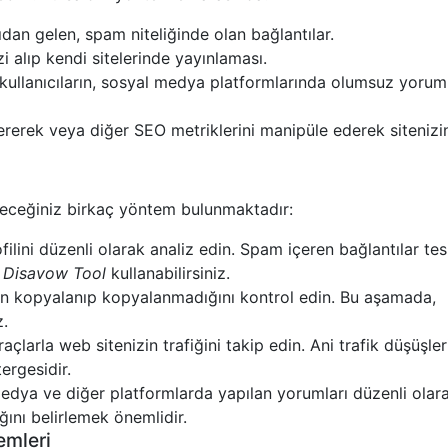
ıdan gelen, spam niteliğinde olan bağlantılar.
zi alıp kendi sitelerinde yayınlaması.
kullanıcıların, sosyal medya platformlarında olumsuz yorum
ererek veya diğer SEO metriklerini manipüle ederek sitenizi
ileceğiniz birkaç yöntem bulunmaktadır:
filini düzenli olarak analiz edin. Spam içeren bağlantılar tes
 Disavow Tool
kullanabilirsiniz.
inizin kopyalanıp kopyalanmadığını kontrol edin. Bu aşamada,
z.
çlarla web sitenizin trafiğini takip edin. Ani trafik düşüşler
tergesidir.
dya ve diğer platformlarda yapılan yorumları düzenli olar
ını belirlemek önemlidir.
emleri