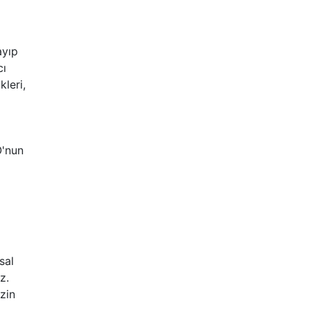
ayıp
cı
kleri,
O'nun
sal
z.
zin