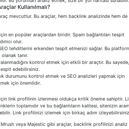
bilir. Bu yorumları analiz etmek, size bir yol haritası sunabilir
raçlar Kullanılmalı?
raç mevcuttur. Bu araçlar, hem backlink analizinde hem de 
 için en popüler araçlardan biridir. Spam bağlantıları tespit
dımcı olur.
EO tehditlerini erkenden tespit etmenizi sağlar. Bu platform
 olanak tanır.
lanmadığını kontrol etmek için etkili bir araçtır. Bu sayede
tespit edebilirsiniz.
ık durumunu kontrol etmek ve SEO analizleri yapmak için
etmek için önemlidir.
çin link profilinin izlenmesi oldukça kritik öneme sahiptir. L
nklerin toplamıdır ve bu bağlantıların kalitesi, sitenizin ara
lir. Link profilinizi izlemek için birkaç adım izleyebilirsiniz
EMrush veya Majestic gibi araçlar, backlink profilinizi analiz