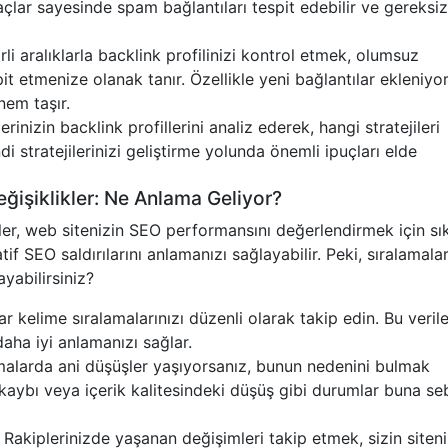
açlar sayesinde spam bağlantıları tespit edebilir ve gereksiz
rli aralıklarla backlink profilinizi kontrol etmek, olumsuz
it etmenize olanak tanır. Özellikle yeni bağlantılar ekleniyor
nem taşır.
lerinizin backlink profillerini analiz ederek, hangi stratejileri
di stratejilerinizi geliştirme yolunda önemli ipuçları elde
ğişiklikler: Ne Anlama Geliyor?
ler, web sitenizin SEO performansını değerlendirmek için sık
atif SEO saldırılarını anlamanızı sağlayabilir. Peki, sıralamala
ayabilirsiniz?
ar kelime sıralamalarınızı düzenli olarak takip edin. Bu verile
aha iyi anlamanızı sağlar.
lamalarda ani düşüşler yaşıyorsanız, bunun nedenini bulmak
k kaybı veya içerik kalitesindeki düşüş gibi durumlar buna s
akiplerinizde yaşanan değişimleri takip etmek, sizin siten