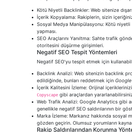
Kötü Niyetli Backlinkler: Web sitenize dışar
İçerik Kopyalama: Rakiplerin, sizin içeriğini
Sosyal Medya Manipülasyonu: Kötü niyetli 
yapması.
SEO Araçlarını Yanıltma: Sahte trafik gönd
otoritesini düşürme girişimleri.
Negatif SEO Tespit Yöntemleri
Negatif SEO'yu tespit etmek için kullanab
Backlink Analizi: Web sitenizin backlink pro
edildiğinde, bunları reddetmek için
Google
İçerik Kalitesini İzleme: Orijinal içerikler
gibi araçlardan yararlanabilirsini
Copyscape
Web Trafik Analizi: Google Analytics gibi ara
genellikle negatif SEO saldırılarının bir gös
Marka İzleme: Markanız hakkında sosyal me
gözden geçirin. Olumsuz yorumların kaynağ
Rakip Saldırılarından Korunma Yönt