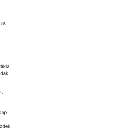
sa,
lıkla
rdaki
r,
ebep
izdeki