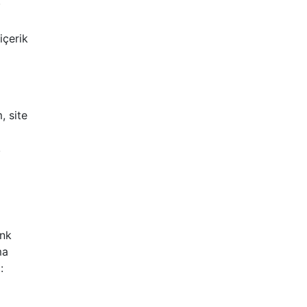
.
içerik
, site
,
ink
ma
: