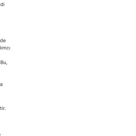
ndi
 de
dımcı
 Bu,
la
ir.
k