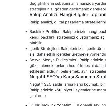
değişikliklerin sebebini anlamanızda yardımc
stratejilerinizi gözden geçirmeniz gerekebil
Rakip Analizi: Hangi Bilgiler Toplan
Rakip analizi, dijital pazarlama stratejileri
Backlink Profilleri: Rakiplerinizin hangi b
kendi backlink stratejinizi oluşturmanız a
olabilir.
İçerik Stratejileri: Rakiplerinizin içerik tür
sizi daha etkili içerikler üretmeye yönlendire
Sosyal Medya Etkileşimleri: Rakiplerinizin 
gözlemlemek, onların hedef kitlesini daha i
etkileşim aldığını belirlemek, aynı stratejil
Negatif SEO'ya Karşı Savunma Strate
Negatif SEO saldırılarına karşı koymak, bir 
Rakiplerinizin kötü niyetli eylemlerine mar
şunlardır:
İyi Bir Backlink Yönetimi: En önemli savunma 