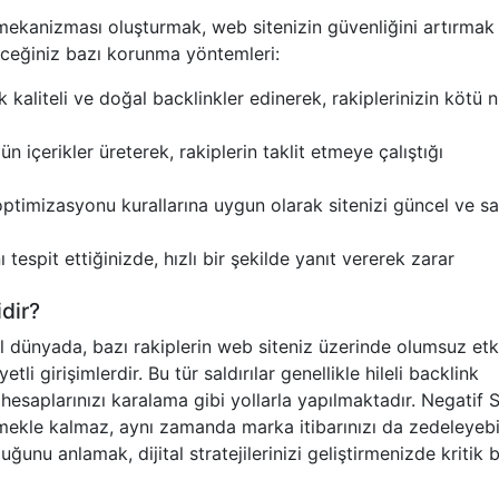
a mekanizması oluşturmak, web sitenizin güvenliğini artırmak 
eceğiniz bazı korunma yöntemleri:
 kaliteli ve doğal backlinkler edinerek, rakiplerinizin kötü ni
ün içerikler üreterek, rakiplerin taklit etmeye çalıştığı
imizasyonu kurallarına uygun olarak sitenizi güncel ve sağ
tespit ettiğinizde, hızlı bir şekilde yanıt vererek zarar
dir?
l dünyada, bazı rakiplerin web siteniz üzerinde olumsuz etk
li girişimlerdir. Bu tür saldırılar genellikle hileli backlink
hesaplarınızı karalama gibi yollarla yapılmaktadır. Negatif 
rmekle kalmaz, aynı zamanda marka itibarınızı da zedeleyebil
nu anlamak, dijital stratejilerinizi geliştirmenizde kritik bi