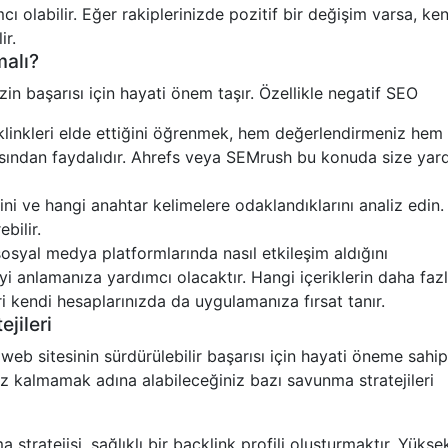
ı olabilir. Eğer rakiplerinizde pozitif bir değişim varsa, ke
ir.
malı?
nizin başarısı için hayati önem taşır. Özellikle negatif SEO
acklinkleri elde ettiğini öğrenmek, hem değerlendirmeniz hem
çısından faydalıdır. Ahrefs veya SEMrush bu konuda size yar
lerini ve hangi anahtar kelimelere odaklandıklarını analiz edin.
bilir.
sosyal medya platformlarında nasıl etkileşim aldığını
yi anlamanıza yardımcı olacaktır. Hangi içeriklerin daha faz
eri kendi hesaplarınızda da uygulamanıza fırsat tanır.
jileri
web sitesinin sürdürülebilir başarısı için hayati öneme sahipt
uz kalmamak adına alabileceğiniz bazı savunma stratejileri
stratejisi, sağlıklı bir backlink profili oluşturmaktır. Yükse