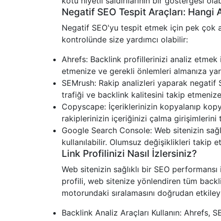
kötü niyetli saldırılarının bir göstergesi ola
Negatif SEO Tespit Araçları: Hangi A
Negatif SEO'yu tespit etmek için pek çok a
kontrolünde size yardımcı olabilir:
Ahrefs: Backlink profillerinizi analiz etmek
etmenize ve gerekli önlemleri almanıza yar
SEMrush: Rakip analizleri yaparak negatif S
trafiği ve backlink kalitesini takip etmenize
Copyscape: İçeriklerinizin kopyalanıp kopya
rakiplerinizin içeriğinizi çalma girişimlerini 
Google Search Console: Web sitenizin sağl
kullanılabilir. Olumsuz değişiklikleri takip 
Link Profilinizi Nasıl İzlersiniz?
Web sitenizin sağlıklı bir SEO performansı i
profili, web sitenize yönlendiren tüm backli
motorundaki sıralamasını doğrudan etkileyebi
Backlink Analiz Araçları Kullanın: Ahrefs, S