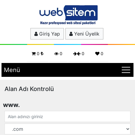
Giriş Yap
Yeni Üyelik
0
0
0
0
Menü
Alan Adı Kontrolü
www.