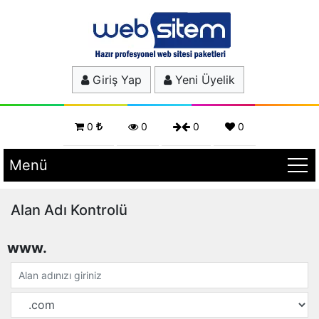
Giriş Yap
Yeni Üyelik
0
0
0
0
Menü
Alan Adı Kontrolü
www.