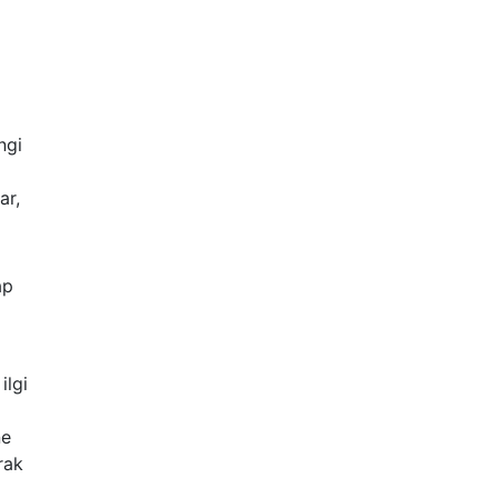
ngi
ar,
ap
ilgi
ne
rak