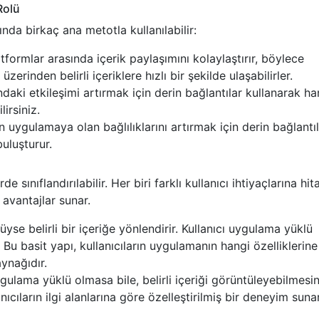
Rolü
nda birkaç ana metotla kullanılabilir:
atformlar arasında içerik paylaşımını kolaylaştırır, böylece
zerinden belirli içeriklere hızlı bir şekilde ulaşabilirler.
ki etkileşimi artırmak için derin bağlantılar kullanarak ha
irsiniz.
n uygulamaya olan bağlılıklarını artırmak için derin bağlantıl
buluşturur.
e sınıflandırılabilir. Her biri farklı kullanıcı ihtiyaçlarına hit
avantajlar sunar.
se belirli bir içeriğe yönlendirir. Kullanıcı uygulama yüklü
u basit yapı, kullanıcıların uygulamanın hangi özelliklerine 
ynağıdır.
ygulama yüklü olmasa bile, belirli içeriği görüntüleyebilmesi
nıcıların ilgi alanlarına göre özelleştirilmiş bir deneyim suna