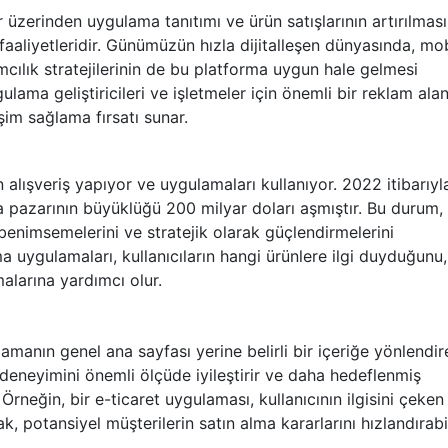
 üzerinden uygulama tanıtımı ve ürün satışlarının artırılması
faaliyetleridir. Günümüzün hızla dijitalleşen dünyasında, mob
cılık stratejilerinin de bu platforma uygun hale gelmesi
ulama geliştiricileri ve işletmeler için önemli bir reklam alan
şim sağlama fırsatı sunar.
alışveriş yapıyor ve uygulamaları kullanıyor. 2022 itibarıyl
 pazarının büyüklüğü 200 milyar doları aşmıştır. Bu durum,
benimsemelerini ve stratejik olarak güçlendirmelerini
uygulamaları, kullanıcıların hangi ürünlere ilgi duyduğunu,
malarına yardımcı olur.
ulamanın genel ana sayfası yerine belirli bir içeriğe yönlendir
cı deneyimini önemli ölçüde iyileştirir ve daha hedeflenmiş
neğin, bir e-ticaret uygulaması, kullanıcının ilgisini çeken 
k, potansiyel müşterilerin satın alma kararlarını hızlandırabil