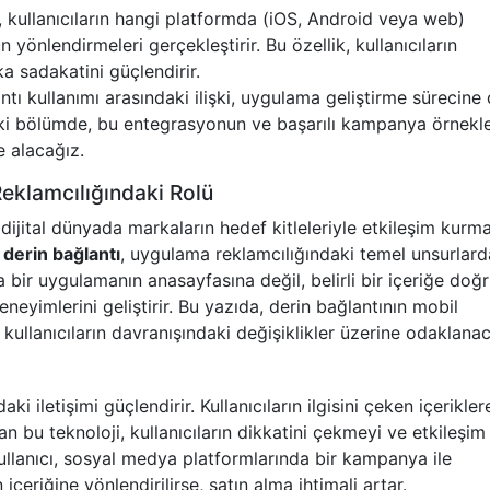
, kullanıcıların hangi platformda (iOS, Android veya web)
önlendirmeleri gerçekleştirir. Bu özellik, kullanıcıların
a sadakatini güçlendirir.
tı kullanımı arasındaki ilişki, uygulama geliştirme sürecine 
eki bölümde, bu entegrasyonun ve başarılı kampanya örnekle
le alacağız.
eklamcılığındaki Rolü
dijital dünyada markaların hedef kitleleriyle etkileşim kurm
a
derin bağlantı
, uygulama reklamcılığındaki temel unsurlar
zca bir uygulamanın anasayfasına değil, belirli bir içeriğe doğ
eneyimlerini geliştirir. Bu yazıda, derin bağlantının mobil
 kullanıcıların davranışındaki değişiklikler üzerine odaklana
ki iletişimi güçlendirir. Kullanıcıların ilgisini çeken içerikler
bu teknoloji, kullanıcıların dikkatini çekmeyi ve etkileşim
 kullanıcı, sosyal medya platformlarında bir kampanya ile
içeriğine yönlendirilirse, satın alma ihtimali artar.