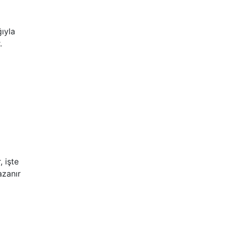
ğıyla
.
, işte
azanır