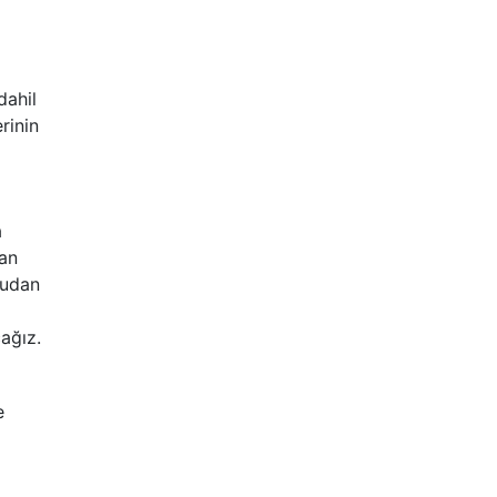
dahil
rinin
a
dan
rudan
cağız.
e