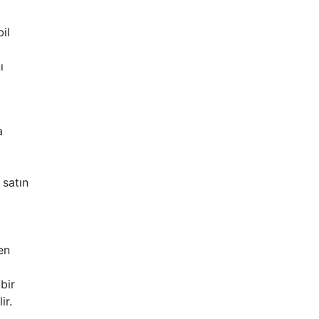
il
ı
a
 satın
en
bir
ir.