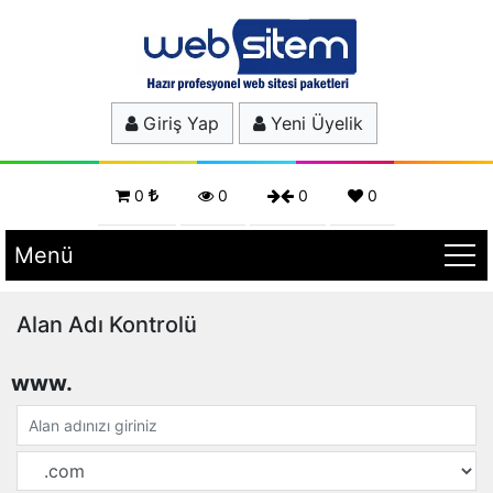
Giriş Yap
Yeni Üyelik
0
0
0
0
Menü
Alan Adı Kontrolü
www.