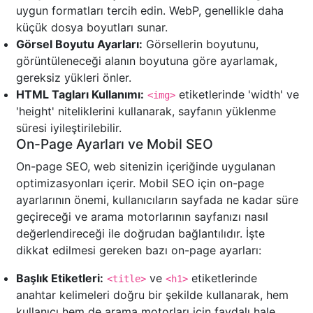
uygun formatları tercih edin. WebP, genellikle daha
küçük dosya boyutları sunar.
Görsel Boyutu Ayarları:
Görsellerin boyutunu,
görüntüleneceği alanın boyutuna göre ayarlamak,
gereksiz yükleri önler.
HTML Tagları Kullanımı:
etiketlerinde 'width' ve
<img>
'height' niteliklerini kullanarak, sayfanın yüklenme
süresi iyileştirilebilir.
On-Page Ayarları ve Mobil SEO
On-page SEO, web sitenizin içeriğinde uygulanan
optimizasyonları içerir. Mobil SEO için on-page
ayarlarının önemi, kullanıcıların sayfada ne kadar süre
geçireceği ve arama motorlarının sayfanızı nasıl
değerlendireceği ile doğrudan bağlantılıdır. İşte
dikkat edilmesi gereken bazı on-page ayarları:
Başlık Etiketleri:
ve
etiketlerinde
<title>
<h1>
anahtar kelimeleri doğru bir şekilde kullanarak, hem
kullanıcı hem de arama motorları için faydalı hale