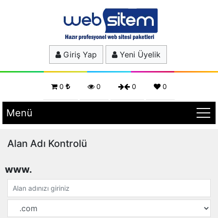
Giriş Yap
Yeni Üyelik
0
0
0
0
Menü
Alan Adı Kontrolü
www.