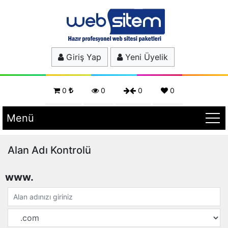
Giriş Yap
Yeni Üyelik
0
0
0
0
Menü
Alan Adı Kontrolü
www.