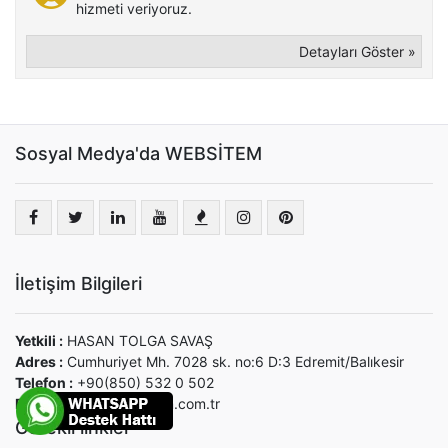
hizmeti veriyoruz.
Detayları Göster »
Sosyal Medya'da WEBSİTEM
İletişim Bilgileri
Yetkili :
HASAN TOLGA SAVAŞ
Adres :
Cumhuriyet Mh. 7028 sk. no:6 D:3 Edremit/Balıkesir
Telefon :
+90(850) 532 0 502
E-Mail :
bilgi@websitem.com.tr
Gerekli linkler