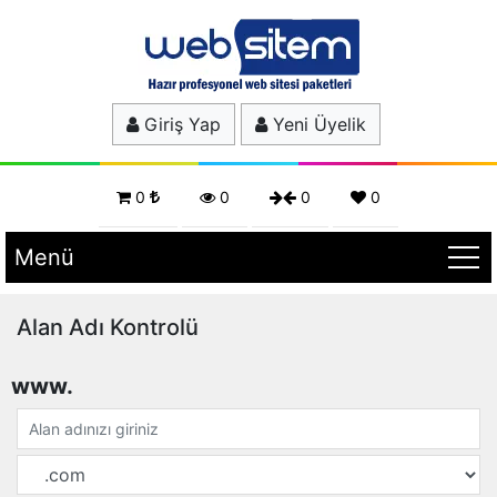
Giriş Yap
Yeni Üyelik
0
0
0
0
Menü
Alan Adı Kontrolü
www.