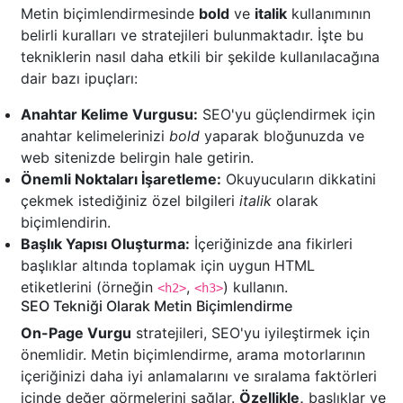
Metin biçimlendirmesinde
bold
ve
italik
kullanımının
belirli kuralları ve stratejileri bulunmaktadır. İşte bu
tekniklerin nasıl daha etkili bir şekilde kullanılacağına
dair bazı ipuçları:
Anahtar Kelime Vurgusu:
SEO'yu güçlendirmek için
anahtar kelimelerinizi
bold
yaparak bloğunuzda ve
web sitenizde belirgin hale getirin.
Önemli Noktaları İşaretleme:
Okuyucuların dikkatini
çekmek istediğiniz özel bilgileri
italik
olarak
biçimlendirin.
Başlık Yapısı Oluşturma:
İçeriğinizde ana fikirleri
başlıklar altında toplamak için uygun HTML
etiketlerini (örneğin
,
) kullanın.
<h2>
<h3>
SEO Tekniği Olarak Metin Biçimlendirme
On-Page Vurgu
stratejileri, SEO'yu iyileştirmek için
önemlidir. Metin biçimlendirme, arama motorlarının
içeriğinizi daha iyi anlamalarını ve sıralama faktörleri
içinde değer görmelerini sağlar.
Özellikle,
başlıklar ve