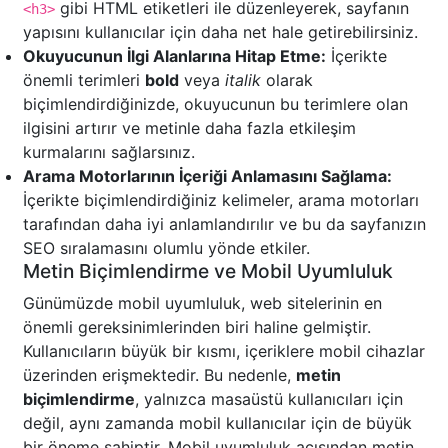
gibi HTML etiketleri ile düzenleyerek, sayfanın
<h3>
yapısını kullanıcılar için daha net hale getirebilirsiniz.
Okuyucunun İlgi Alanlarına Hitap Etme:
İçerikte
önemli terimleri
bold
veya
italik
olarak
biçimlendirdiğinizde, okuyucunun bu terimlere olan
ilgisini artırır ve metinle daha fazla etkileşim
kurmalarını sağlarsınız.
Arama Motorlarının İçeriği Anlamasını Sağlama:
İçerikte biçimlendirdiğiniz kelimeler, arama motorları
tarafından daha iyi anlamlandırılır ve bu da sayfanızın
SEO sıralamasını olumlu yönde etkiler.
Metin Biçimlendirme ve Mobil Uyumluluk
Günümüzde mobil uyumluluk, web sitelerinin en
önemli gereksinimlerinden biri haline gelmiştir.
Kullanıcıların büyük bir kısmı, içeriklere mobil cihazlar
üzerinden erişmektedir. Bu nedenle,
metin
biçimlendirme
, yalnızca masaüstü kullanıcıları için
değil, aynı zamanda mobil kullanıcılar için de büyük
bir öneme sahiptir. Mobil uyumluluk açısından metin