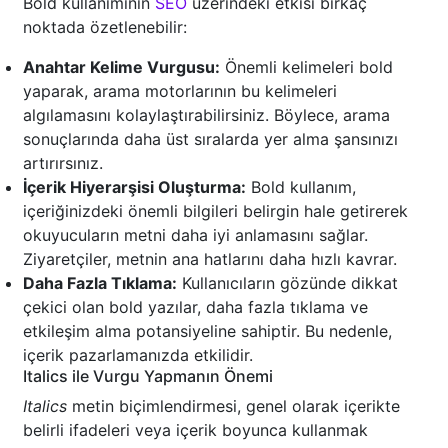
Bold kullanımının
SEO
üzerindeki etkisi birkaç
noktada özetlenebilir:
Anahtar Kelime Vurgusu:
Önemli kelimeleri bold
yaparak, arama motorlarının bu kelimeleri
algılamasını kolaylaştırabilirsiniz. Böylece, arama
sonuçlarında daha üst sıralarda yer alma şansınızı
artırırsınız.
İçerik Hiyerarşisi Oluşturma:
Bold kullanım,
içeriğinizdeki önemli bilgileri belirgin hale getirerek
okuyucuların metni daha iyi anlamasını sağlar.
Ziyaretçiler, metnin ana hatlarını daha hızlı kavrar.
Daha Fazla Tıklama:
Kullanıcıların gözünde dikkat
çekici olan bold yazılar, daha fazla tıklama ve
etkileşim alma potansiyeline sahiptir. Bu nedenle,
içerik pazarlamanızda etkilidir.
Italics ile Vurgu Yapmanın Önemi
Italics
metin biçimlendirmesi, genel olarak içerikte
belirli ifadeleri veya içerik boyunca kullanmak