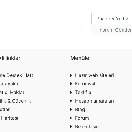
Yorum Gönde
li linkler
Menüler
ine Destek Hattı
Hazır web siteleri
 arayalım
Kurumsal
tici Hakları
Teklif al
ilik & Güvenlik
Hesap numaraları
etler
Blog
 Haritası
Forum
Bize ulaşın