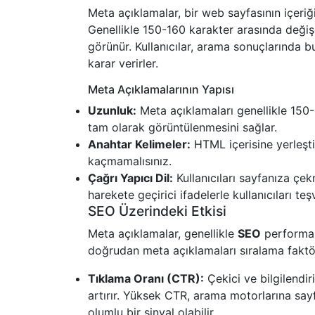
Meta açıklamalar, bir web sayfasının içeriğ
Genellikle 150-160 karakter arasında değişe
görünür. Kullanıcılar, arama sonuçlarında b
karar verirler.
Meta Açıklamalarının Yapısı
Uzunluk:
Meta açıklamaları genellikle 150-
tam olarak görüntülenmesini sağlar.
Anahtar Kelimeler:
HTML içerisine yerleşti
kaçmamalısınız.
Çağrı Yapıcı Dil:
Kullanıcıları sayfanıza çekm
harekete geçirici ifadelerle kullanıcıları teşv
SEO Üzerindeki Etkisi
Meta açıklamalar, genellikle
SEO
performans
doğrudan meta açıklamaları sıralama faktörü
Tıklama Oranı (CTR):
Çekici ve bilgilendiri
artırır. Yüksek CTR, arama motorlarına sayf
olumlu bir sinyal olabilir.