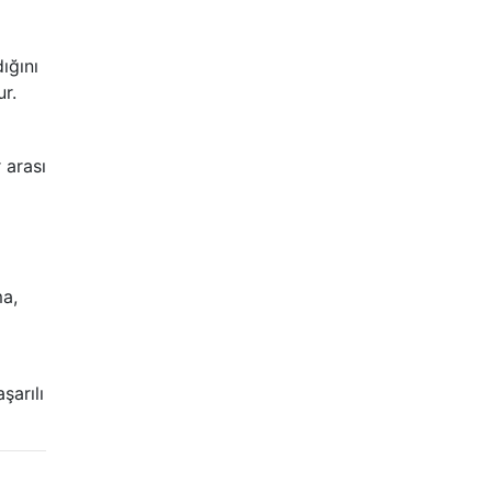
ığını
ur.
 arası
ma,
şarılı