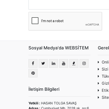
Sosyal Medya'da WEBSİTEM
Gerek
Onl
Sizi
Tüke
Gizl
İletişim Bilgileri
Etik
Site
Yetkili :
HASAN TOLGA SAVAŞ
Adres :
Cumhuriyet Mh. 7028 sk. no:6