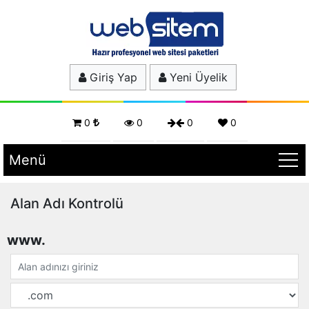
Giriş Yap
Yeni Üyelik
0
0
0
0
Menü
Alan Adı Kontrolü
www.